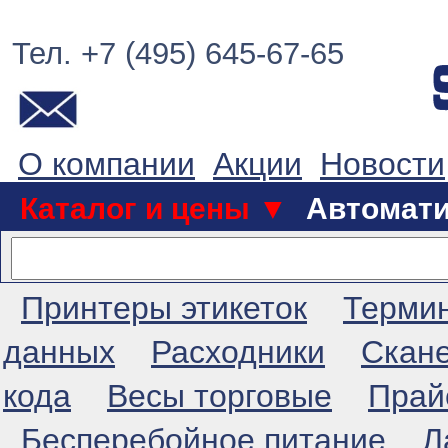
Тел. +7 (495) 645-67-65
О компании
Акции
Новости
Каталог и цены ▼
Автомат
Принтеры этикеток
Терми
данных
Расходники
Скан
кода
Весы торговые
Прай
Бесперебойное питание
Л