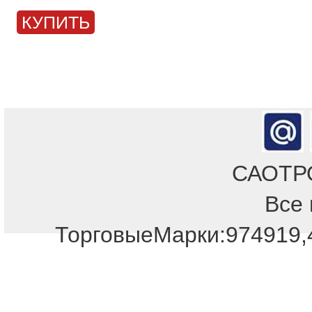
КУПИТЬ
САОТРОН
Все 
ТорговыеМарки:974919,