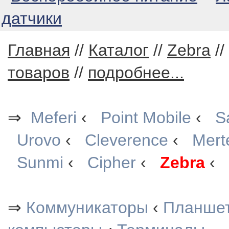
датчики
Главная
//
Каталог
//
Zebra
//
товаров
//
подробнее...
⇒
Meferi
‹
Point Mobile
‹
S
Urovo
‹
Cleverence
‹
Mert
Sunmi
‹
Cipher
‹
Zebra
‹
⇒
Коммуникаторы
‹
Планше