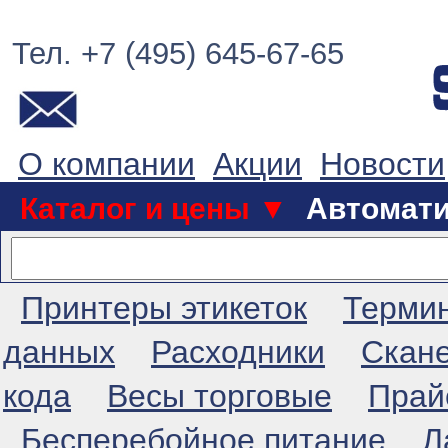
Тел. +7 (495) 645-67-65
О компании
Акции
Новости
Каталог и цены ▼
Автомат
Принтеры этикеток
Терми
данных
Расходники
Скан
кода
Весы торговые
Прай
Бесперебойное питание
Л