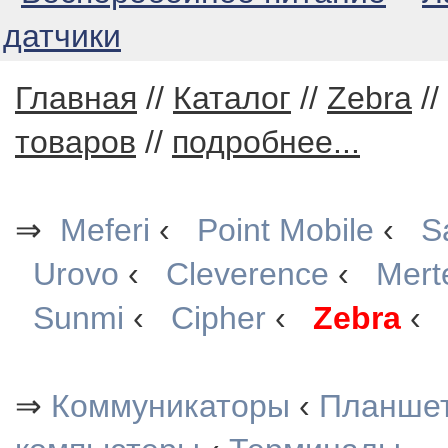
датчики
Главная
//
Каталог
//
Zebra
//
товаров
//
подробнее...
⇒
Meferi
‹
Point Mobile
‹
S
Urovo
‹
Cleverence
‹
Mert
Sunmi
‹
Cipher
‹
Zebra
‹
⇒
Коммуникаторы
‹
Планше