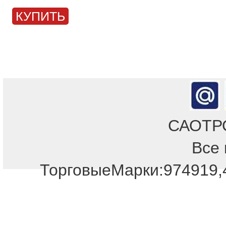
КУПИТЬ
САОТРОН
Все 
ТорговыеМарки:974919,