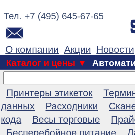
Тел. +7 (495) 645-67-65
О компании
Акции
Новости
Каталог и цены ▼
Автомат
Принтеры этикеток
Терми
данных
Расходники
Скан
кода
Весы торговые
Прай
Бесперебойное питание
Л