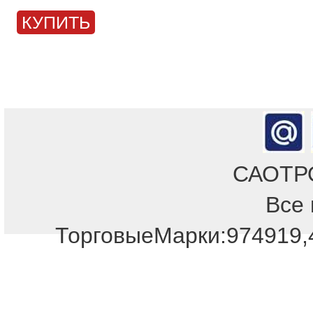
КУПИТЬ
САОТРОН
Все 
Отдел продаж!
ТорговыеМарки:974919,