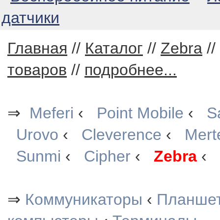
датчики
Главная
//
Каталог
//
Zebra
//
товаров
//
подробнее...
⇒
Meferi
‹
Point Mobile
‹
S
Urovo
‹
Cleverence
‹
Mert
Sunmi
‹
Cipher
‹
Zebra
‹
⇒
Коммуникаторы
‹
Планше