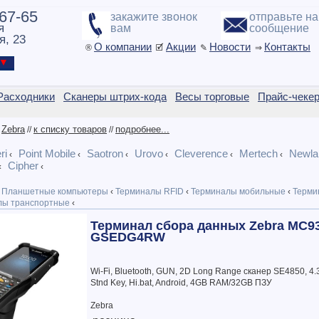
-67-65
закажите звонок
отправьте н
я
вам
сообщение
я, 23
О компании
Акции
Новости
Контакты
®
🗹
✎
⇒
ы ▼
Расходники
Сканеры штрих-кода
Весы торговые
Прайс-чеке
Zebra
к списку товаров
подробнее...
/
//
//
ri
Point Mobile
Saotron
Urovo
Cleverence
Mertech
Newla
‹
‹
‹
‹
‹
‹
Cipher
‹
‹
Планшетные компьютеры
‹
Терминалы RFID
‹
Терминалы мобильные
‹
Терми
ы транспортные
‹
Терминал сбора данных Zebra MC9
GSEDG4RW
Wi-Fi, Bluetooth, GUN, 2D Long Range сканер SE4850, 4.
Stnd Key, Hi.bat, Android, 4GB RAM/32GB ПЗУ
Zebra