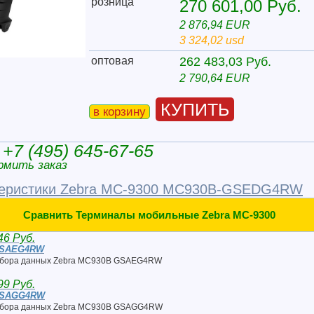
розница
270 601,00 Руб.
2 876,94 EUR
3 324,02 usd
оптовая
262 483,03 Руб.
2 790,64 EUR
КУПИТЬ
в корзину
+7 (495) 645-67-65
рмить заказ
теристики Zebra MC-9300 MC930B-GSEDG4RW
Сравнить Терминалы мобильные Zebra MC-9300
46 Руб.
GSAEG4RW
сбора данных Zebra MC930B GSAEG4RW
99 Руб.
GSAGG4RW
сбора данных Zebra MC930B GSAGG4RW