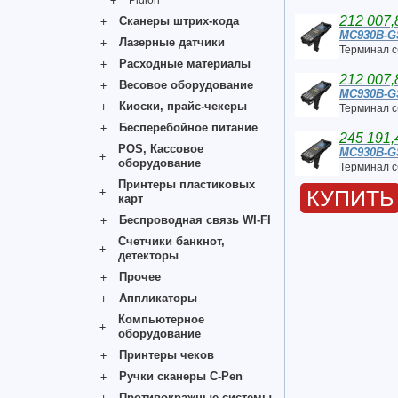
Pidion
212 007,
Сканеры штрих-кода
MC930B-
Лазерные датчики
Терминал 
Расходные материалы
212 007,
Весовое оборудование
MC930B-
Киоски, прайс-чекеры
Терминал 
Бесперебойное питание
245 191,
POS, Кассовое
MC930B-
оборудование
Терминал 
Принтеры пластиковых
КУПИТЬ
карт
Беспроводная связь WI-FI
Счетчики банкнот,
детекторы
Прочее
Аппликаторы
Компьютерное
оборудование
Принтеры чеков
Ручки сканеры C-Pen
Противокражные системы