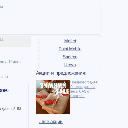
ам
ры
Meferi
Point Mobile
Saotron
nd
Psion
‹
‹
Urovo
Акции и предложения:
налы
Предновогодняя
Распродажа на
30B-
весы CAS от
Саотрон
3 дисплей, 53
› все акции