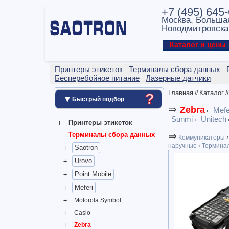
+7 (495) 645
Москва, Больша
Новодмитровска
Каталог и цен
Принтеры этикеток
Терминалы сбора данных
Бесперебойное питание
Лазерные датчики
Главная
Каталог
?
//
/
▼
Быстрый подбор
⇒
Zebra
Mefe
‹
Sunmi
Unitech
‹
Принтеры этикеток
⇒
Терминалы сбора данных
Коммуникаторы
‹
наручные
‹
Терминал
Saotron
Urovo
Point Mobile
Meferi
Motorola Symbol
Casio
Zebra