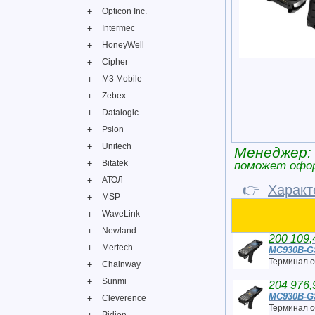
Opticon Inc.
Intermec
HoneyWell
Cipher
M3 Mobile
Zebex
Datalogic
Psion
Unitech
Менеджер:
Bitatek
поможет офо
АТОЛ
👉
Харак
MSP
WaveLink
Newland
200 109,
Mertech
MC930B-
Терминал 
Chainway
Sunmi
204 976,
MC930B-
Cleverence
Терминал 