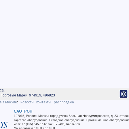
26.
Торговые Марки: 974919, 496823
е в Москве
:
новости
контакты
распродажа
САОТРОН
127015
,
Россия
,
Москва город
,
улица Большая Новодмитровская, д. 23, строе
Торговое оборудование
,
Складское оборудование
,
Промышленное оборудовани
work
:
+7 (495) 645-67-65
fax
:
+7 (495) 645-67-66
Мы работаем
с 9:00 до 18:00