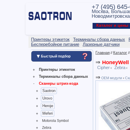
+7 (495) 645
Москва, Больша
Новодмитровска
Каталог и цен
Принтеры этикеток
Терминалы сбора данных
Бесперебойное питание
Лазерные датчики
Главная
Каталог
?
//
/
▼
Быстрый подбор
⇒
HoneyWell
Cipher
Zebra
‹
‹
Принтеры этикеток
⇒
Терминалы сбора данных
OEM модули
‹
Ск
Сканеры штрих-кода
Saotron
Urovo
Heroje
Meferi
Motorola Symbol
Zebra