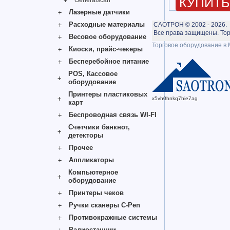
КУПИТЬ
Generalscan
Лазерные датчики
Расходные материалы
САОТРОН © 2002 - 2026.
Все права защищены. Тор
Весовое оборудование
Торговое оборудование в 
Киоски, прайс-чекеры
Бесперебойное питание
POS, Кассовое
оборудование
Принтеры пластиковых
x5vh0hnkq7hie7ag
карт
Беспроводная связь WI-FI
Счетчики банкнот,
детекторы
Прочее
Аппликаторы
Компьютерное
оборудование
Принтеры чеков
Ручки сканеры C-Pen
Противокражные системы
Радиостанции