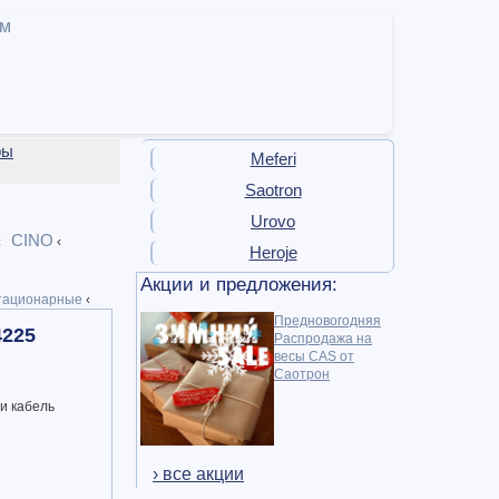
ам
ры
Meferi
Saotron
Urovo
CINO
‹
‹
Heroje
Акции и предложения:
тационарные
‹
Предновогодняя
4225
Распродажа на
весы CAS от
Саотрон
и кабель
› все акции