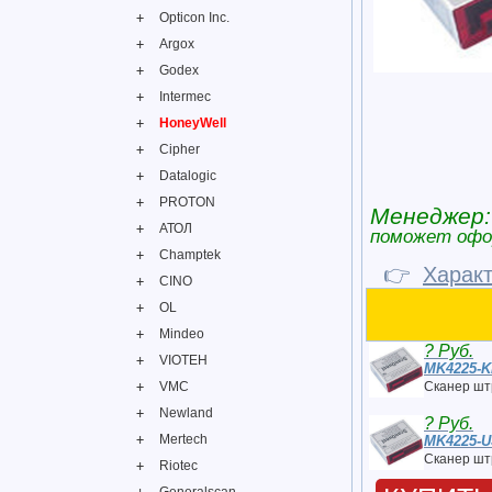
Opticon Inc.
Argox
Godex
Intermec
HoneyWell
Cipher
Datalogic
PROTON
Менеджер:
АТОЛ
поможет офо
Champtek
👉
Харак
CINO
OL
Mindeo
? Руб.
VIOTEH
MK4225-
VMC
Сканер шт
Newland
? Руб.
Mertech
MK4225-
Сканер шт
Riotec