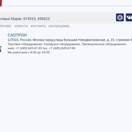
говые Марки: 974919, 496823
Москве
:
новости
контакты
распродажа
САОТРОН
127015
,
Россия
,
Москва город
,
улица Большая Новодмитровская, д. 23, строение 
Торговое оборудование
,
Складское оборудование
,
Промышленное оборудование
work
:
+7 (495) 645-67-65
fax
:
+7 (495) 645-67-66
Мы работаем
с 9:00 до 18:00