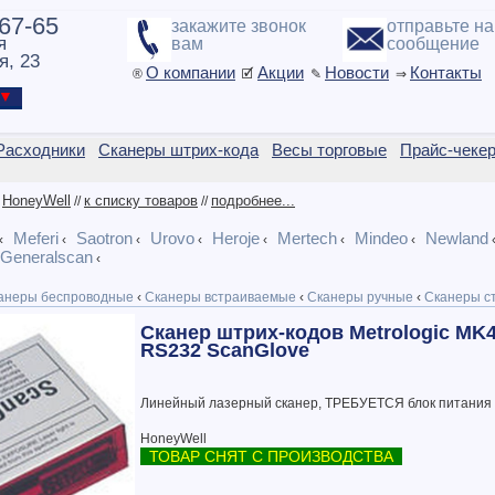
-67-65
закажите звонок
отправьте н
я
вам
сообщение
я, 23
О компании
Акции
Новости
Контакты
®
🗹
✎
⇒
ы ▼
Расходники
Сканеры штрих-кода
Весы торговые
Прайс-чеке
HoneyWell
к списку товаров
подробнее...
/
//
//
Meferi
Saotron
Urovo
Heroje
Mertech
Mindeo
Newland
‹
‹
‹
‹
‹
‹
‹
Generalscan
‹
анеры беспроводные
‹
Сканеры встраиваемые
‹
Сканеры ручные
‹
Сканеры с
Сканер штрих-кодов Metrologic MK
RS232 ScanGlove
Линейный лазерный сканер, ТРЕБУЕТСЯ блок питания 
HoneyWell
ТОВАР СНЯТ С ПРОИЗВОДСТВА