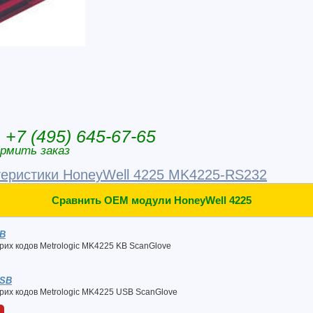
+7 (495) 645-67-65
рмить заказ
теристики HoneyWell 4225 MK4225-RS232
Сравнить OEM модули HoneyWell 4225
KB
рих кодов Metrologic MK4225 KB ScanGlove
USB
рих кодов Metrologic MK4225 USB ScanGlove