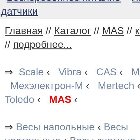
датчики
Главная
//
Каталог
//
MAS
//
к
//
подробнее...
⇒
Scale
‹
Vibra
‹
CAS
‹
М
Мехэлектрон-М
‹
Mertech
Toledo
‹
MAS
‹
⇒
Весы напольные
‹
Весы