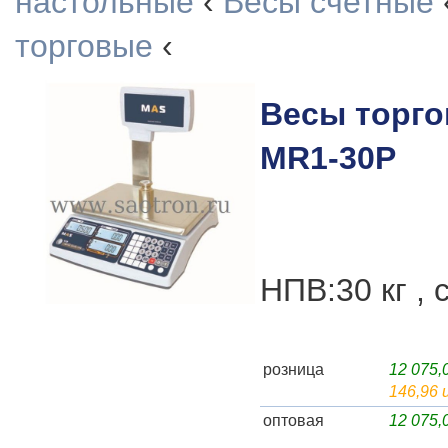
настольные
‹
Весы счетные
торговые
‹
Весы торг
MR1-30P
НПВ:30 кг , 
розница
12 075
146,96 
оптовая
12 075