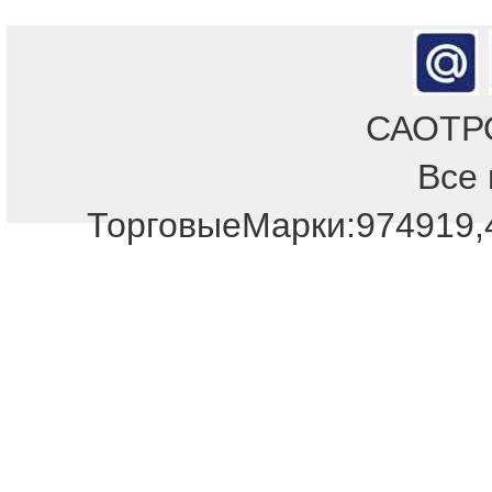
САОТРОН
Все 
ТорговыеМарки:974919,