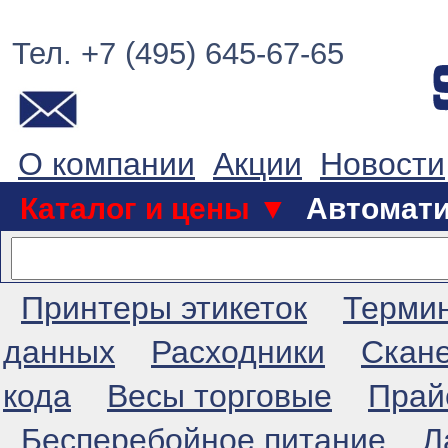
Тел. +7 (495) 645-67-65
О компании
Акции
Новости
Каталог и цены ▼
Автомат
Принтеры этикеток
Терми
данных
Расходники
Скан
кода
Весы торговые
Прай
Бесперебойное питание
Л