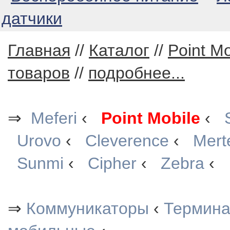
датчики
Главная
//
Каталог
//
Point Mo
товаров
//
подробнее...
⇒
Meferi
‹
Point Mobile
‹
Urovo
‹
Cleverence
‹
Mert
Sunmi
‹
Cipher
‹
Zebra
‹
⇒
Коммуникаторы
‹
Термин