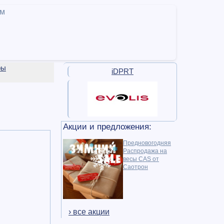
ам
ры
iDPRT
Акции и предложения:
Предновогодняя
Распродажа на
весы CAS от
Саотрон
› все акции