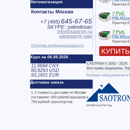
Автоматизация
Принтер Ev
Контакты Москва
? Руб.
PBL401xx
645-67-65
+7 (
495
)
Принтер E
SKYPE: salestksao
info@saotron.ru
? Руб.
напишите нам
PBL401xx
Принтер Ev
Политика конфиденциальности
КУПИТЬ
Курс на 06.08.2026
САОТРОН © 2002 - 2026.
11,9684 CNY
Все права защищены. Тор
80,9293 USD
93,1901 EUR
Торговое оборудование в 
Доставка заказа
1. Стоимость доставки по Москве
составляет 400 рублей курьером и
750 рублей транспортом.
x5vh0hnkq7hie7ag