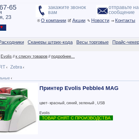
-67-65
закажите звонок
отправьте н
я
вам
сообщение
я, 23
О компании
Акции
Новости
Контакты
®
🗹
✎
⇒
ы ▼
Расходники
Сканеры штрих-кода
Весы торговые
Прайс-чеке
Evolis
к списку товаров
подробнее...
/
//
//
RT
Zebra
‹
‹
льные
‹
Принтер Evolis Pebble4 MAG
цвет- красный, синий, зеленый , USB
Evolis
ТОВАР СНЯТ С ПРОИЗВОДСТВА