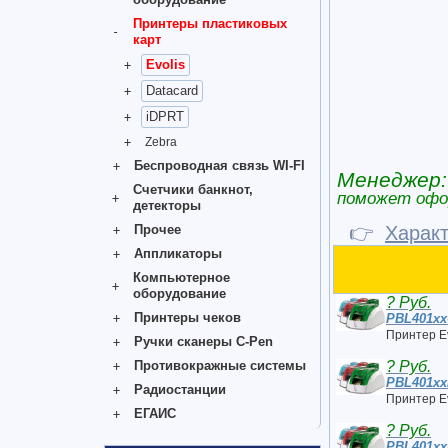
Принтеры пластиковых
карт
Evolis
Datacard
iDPRT
Zebra
Беспроводная связь WI-FI
Менеджер:
Счетчики банкнот,
поможет офо
детекторы
Прочее
👉
Харак
Аппликаторы
Компьютерное
оборудование
? Руб.
Принтеры чеков
PBL401x
Принтер Ev
Ручки сканеры C-Pen
Противокражные системы
? Руб.
PBL401x
Радиостанции
Принтер Ev
ЕГАИС
? Руб.
PBL401xx