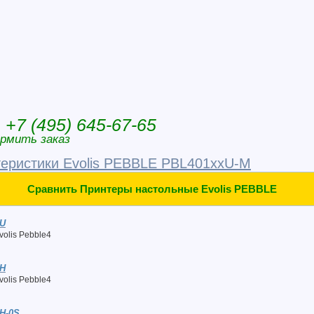
+7 (495) 645-67-65
рмить заказ
теристики Evolis PEBBLE PBL401xxU-M
Сравнить Принтеры настольные Evolis PEBBLE
xU
olis Pebble4
xH
olis Pebble4
H-0S