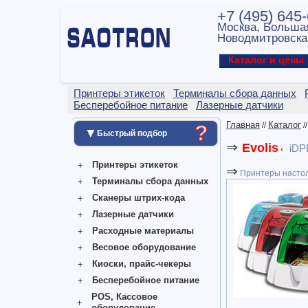
+7 (495) 645
Москва, Больша
Новодмитровска
Каталог и цен
Принтеры этикеток
Терминалы сбора данных
Бесперебойное питание
Лазерные датчики
Главная
Каталог
?
//
/
▼
Быстрый подбор
⇒
Evolis
iDP
‹
Принтеры этикеток
⇒
Принтеры насто
Терминалы сбора данных
Сканеры штрих-кода
Лазерные датчики
Расходные материалы
Весовое оборудование
Киоски, прайс-чекеры
Бесперебойное питание
POS, Кассовое
оборудование