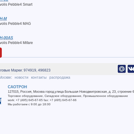
olis Pebble4 Smart
H-M
volis Pebble4 MAG
H-00AS
olis Pebble4 Mifare
говые Марки: 974919, 496823
Москве
:
новости
контакты
распродажа
САОТРОН
127015
,
Россия
,
Москва город
,
улица Большая Новодмитровская, д. 23, строение 
Торговое оборудование
,
Складское оборудование
,
Промышленное оборудование
work
:
+7 (495) 645-67-65
fax
:
+7 (495) 645-67-66
Мы работаем
с 9:00 до 18:00