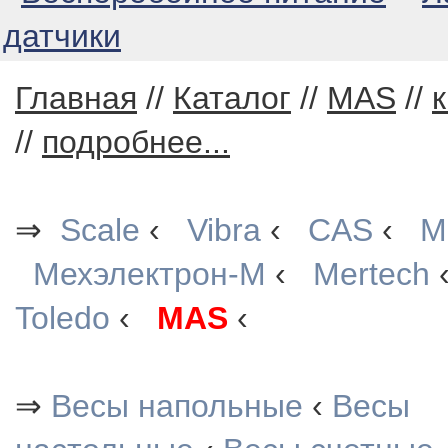
датчики
Главная
//
Каталог
//
MAS
//
к
//
подробнее...
⇒
Scale
‹
Vibra
‹
CAS
‹
М
Мехэлектрон-М
‹
Mertech
Toledo
‹
MAS
‹
⇒
Весы напольные
‹
Весы