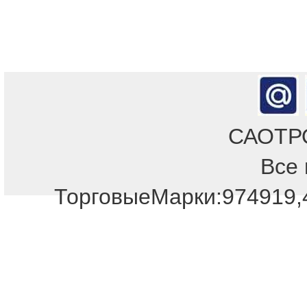
САОТРОН
Все 
Отдел продаж!
ТорговыеМарки:974919,