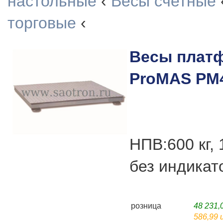
настольные
‹
Весы счетные
торговые
‹
Весы плат
ProMAS PM
НПВ:600 кг,
без индикат
розница
48 231
586,99 