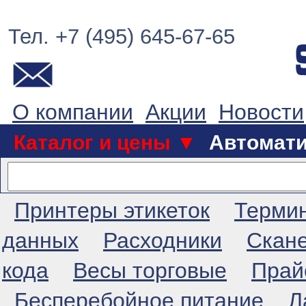
Тел. +7 (495) 645-67-65
О компании
Акции
Новости
Каталог и цены ▼
Автомат
Принтеры этикеток
Терми
данных
Расходники
Скан
кода
Весы торговые
Прай
Бесперебойное питание
Л