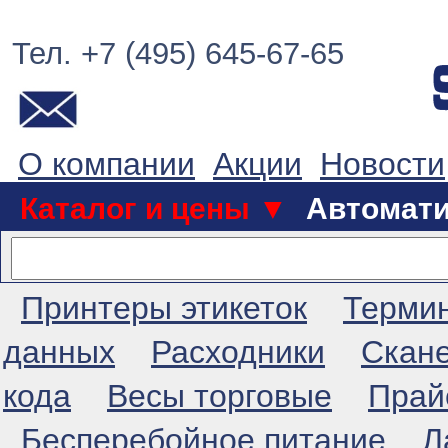
Тел. +7 (495) 645-67-65
О компании
Акции
Новости
Каталог и цены ▼
Автомат
Принтеры этикеток
Терми
данных
Расходники
Скан
кода
Весы торговые
Прай
Бесперебойное питание
Л