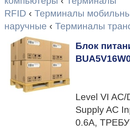
компьютеры
‹
Терминалы
RFID
‹
Терминалы мобильн
наручные
‹
Терминалы тран
Блок питан
BUA5V16W
Level VI AC
Supply AC In
0.6A, ТРЕБ