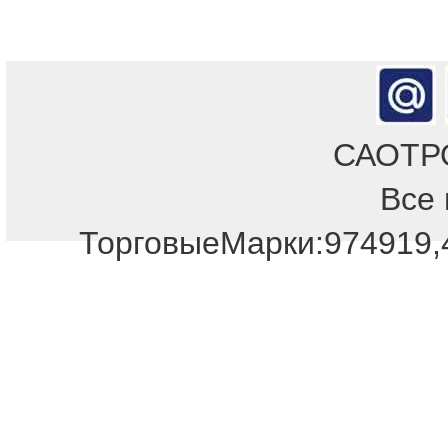
САОТРОН
Все 
Отдел продаж!
ТорговыеМарки:974919,