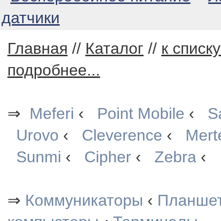
датчики
Главная
//
Каталог
//
к списк
подробнее...
⇒
Meferi
‹
Point Mobile
‹
S
Urovo
‹
Cleverence
‹
Mert
Sunmi
‹
Cipher
‹
Zebra
‹
⇒
Коммуникаторы
‹
Планше