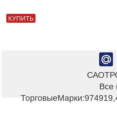
КУПИТЬ
САОТРОН
Все 
ТорговыеМарки:974919,