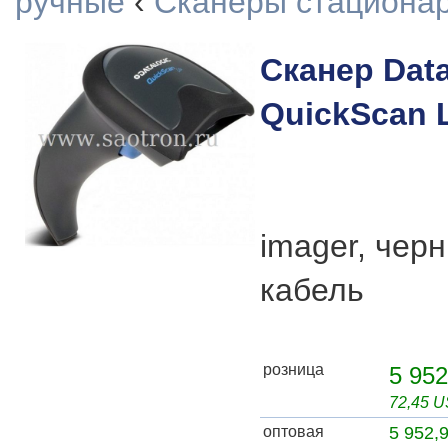
ручные
‹
Сканеры стациона
Сканер Data
QuickScan 
imager, чер
кабель
розница
5 952
72,45 
оптовая
5 952,