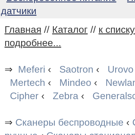
датчики
Главная
//
Каталог
//
к списк
подробнее...
⇒
Meferi
‹
Saotron
‹
Urovo
Mertech
‹
Mindeo
‹
Newla
Cipher
‹
Zebra
‹
Generals
⇒
Сканеры беспроводные
‹