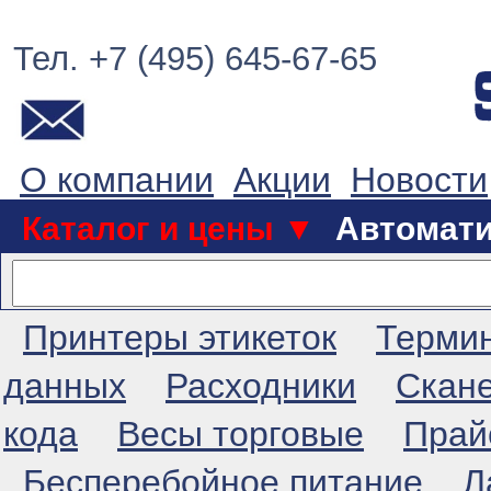
Тел. +7 (495) 645-67-65
О компании
Акции
Новости
Каталог и цены ▼
Автомат
Принтеры этикеток
Терми
данных
Расходники
Скан
кода
Весы торговые
Прай
Бесперебойное питание
Л