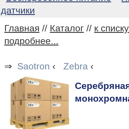
датчики
Главная
//
Каталог
//
к списк
подробнее...
⇒
Saotron
‹
Zebra
‹
Серебряна
монохромн