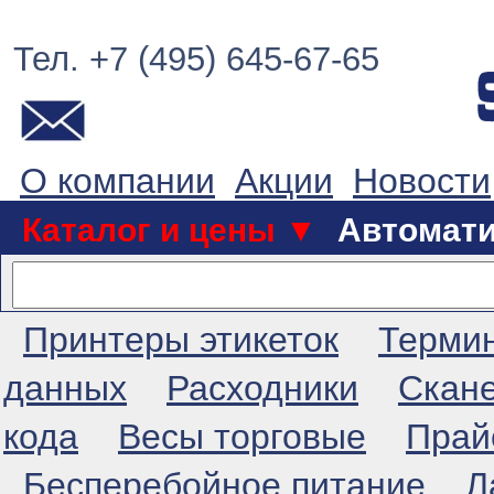
Тел. +7 (495) 645-67-65
О компании
Акции
Новости
Каталог и цены ▼
Автомат
Принтеры этикеток
Терми
данных
Расходники
Скан
кода
Весы торговые
Прай
Бесперебойное питание
Л