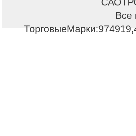
САОТРОН
Все 
Отдел продаж!
ТорговыеМарки:974919,