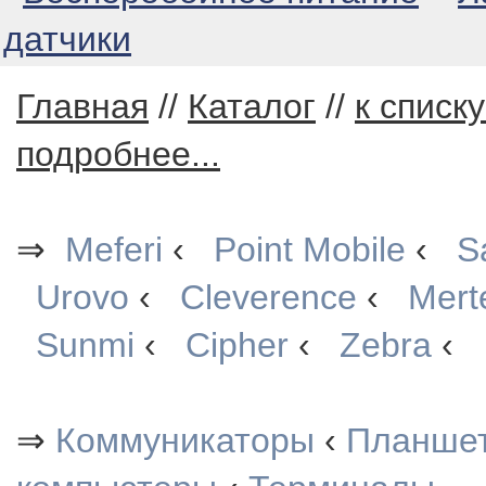
датчики
Главная
//
Каталог
//
к списк
подробнее...
⇒
Meferi
‹
Point Mobile
‹
S
Urovo
‹
Cleverence
‹
Mert
Sunmi
‹
Cipher
‹
Zebra
‹
⇒
Коммуникаторы
‹
Планше