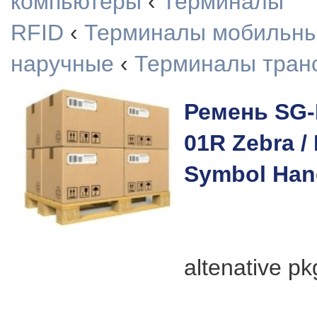
компьютеры
‹
Терминалы
RFID
‹
Терминалы мобильн
наручные
‹
Терминалы тран
Ремень SG-
01R Zebra /
Symbol Han
altenative pk