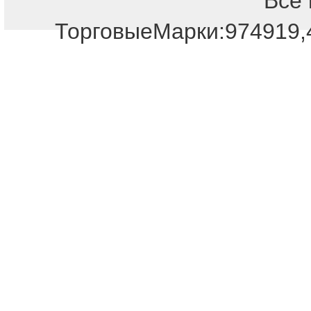
Все 
Отдел продаж!
ТорговыеМарки:974919,