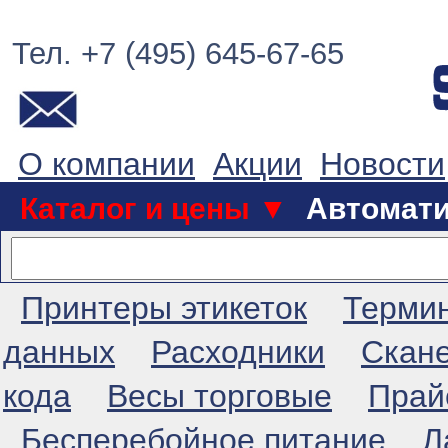
Тел. +7 (495) 645-67-65
О компании
Акции
Новости
Каталог и цены ▼
Автомат
Принтеры этикеток
Терми
данных
Расходники
Скан
кода
Весы торговые
Прай
Бесперебойное питание
Л