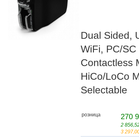
Dual Sided, 
WiFi, PC/SC 
Contactless 
HiCo/LoCo 
Selectable
розница
270 9
2 856,5
3 297,0