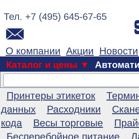
Тел. +7 (495) 645-67-65
О компании
Акции
Новости
Каталог и цены ▼
Автомат
Принтеры этикеток
Терми
данных
Расходники
Скан
кода
Весы торговые
Прай
Бесперебойное питание
Л