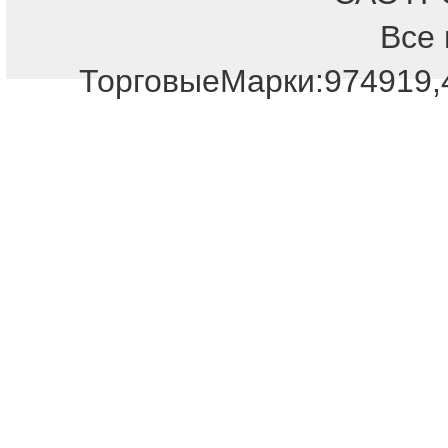
Все 
Отдел продаж!
ТорговыеМарки:974919,