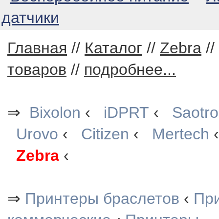
датчики
Главная
//
Каталог
//
Zebra
//
товаров
//
подробнее...
⇒
Bixolon
‹
iDPRT
‹
Saotr
Urovo
‹
Citizen
‹
Mertech
Zebra
‹
⇒
Принтеры браслетов
‹
При