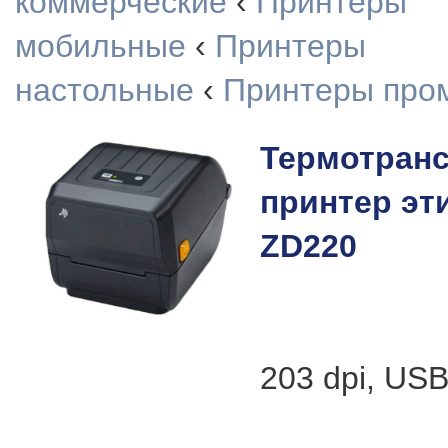
коммерческие
‹
Принтеры
мобильные
‹
Принтеры
настольные
‹
Принтеры про
Термотран
принтер эт
ZD220
203 dpi, US