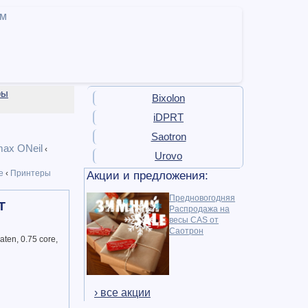
ам
ры
Bixolon
iDPRT
Saotron
ax ONeil
‹
Urovo
е
‹
Принтеры
Акции и предложения:
Предновогодняя
T
Распродажа на
весы CAS от
Саотрон
ten, 0.75 core,
› все акции