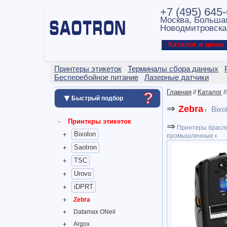
+7 (495) 645
Москва, Больша
Новодмитровска
Каталог и цен
Принтеры этикеток
Терминалы сбора данных
Бесперебойное питание
Лазерные датчики
Главная
Каталог
//
/
?
▼
Быстрый подбор
⇒
Zebra
Bixo
‹
Принтеры этикеток
⇒
Принтеры брасл
Bixolon
промышленные
‹
Saotron
TSC
Urovo
iDPRT
Zebra
Datamax ONeil
Argox