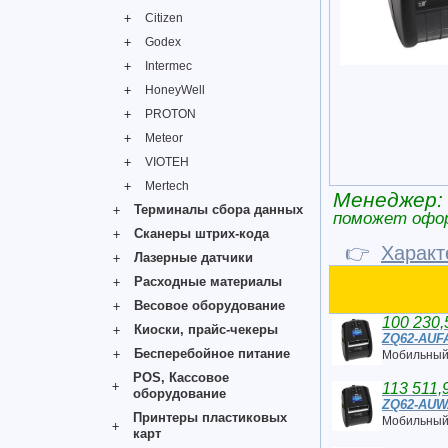
Citizen
Godex
Intermec
HoneyWell
PROTON
Meteor
VIOTEH
Mertech
Менеджер:
Терминалы сбора данных
поможет офо
Сканеры штрих-кода
👉
Характ
Лазерные датчики
Расходные материалы
Весовое оборудование
100 230,
Киоски, прайс-чекеры
ZQ62-AUFA
Бесперебойное питание
Мобильный
POS, Кассовое
113 511,
оборудование
ZQ62-AUW
Принтеры пластиковых
Мобильный
карт