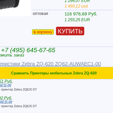
1 294,07 EUR
1 490,12 usd
оптовая
116 976,69 Руб.
1 255,25 EUR
КУПИТЬ
в корзину
+7 (495) 645-67-65
рмить заказ
еристики Zebra ZQ-620 ZQ62-AUWAEC1-00
Сравнить Принтеры мобильные Zebra ZQ-620
51 Руб.
E11-00
 принтер Zebra ZQ620 DT
92 Руб.
AE11-00
 принтер Zebra ZQ620 DT