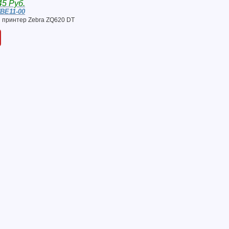
45 Руб.
BE11-00
 принтер Zebra ZQ620 DT