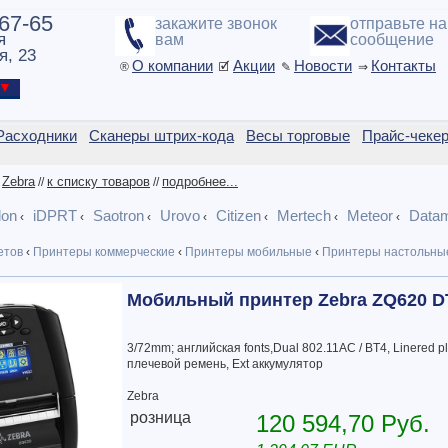
-67-65
закажите звонок
отправьте н
я
вам
сообщение
я, 23
О компании
Акции
Новости
Контакты
®
🗹
✎
⇒
ы ▼
Расходники
Сканеры штрих-кода
Весы торговые
Прайс-чеке
Zebra
к списку товаров
подробнее...
/
//
//
lon
iDPRT
Saotron
Urovo
Citizen
Mertech
Meteor
Datam
‹
‹
‹
‹
‹
‹
‹
етов
‹
Принтеры коммерческие
‹
Принтеры мобильные
‹
Принтеры настольны
Мобильный принтер Zebra ZQ620 D
3/72mm; английская fonts,Dual 802.11AC / BT4, Linered pla
плечевой ремень, Ext аккумулятор
Zebra
розница
120 594,70 Руб.