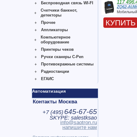
117 496,
Беспроводная связь WI-FI
ZQ62-AUW
Счетчики банкнот,
Мобильный
детекторы
КУПИТЬ
Прочее
Аппликаторы
Компьютерное
оборудование
Принтеры чеков
Ручки сканеры C-Pen
Противокражные системы
Радиостанции
ЕГАИС
Автоматизация
Контакты Москва
645-67-65
+7 (
495
)
SKYPE: salestksao
info@saotron.ru
напишите нам