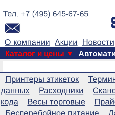
Тел. +7 (495) 645-67-65
О компании
Акции
Новости
Каталог и цены ▼
Автомат
Принтеры этикеток
Терми
данных
Расходники
Скан
кода
Весы торговые
Прай
Бесперебойное питание
Л