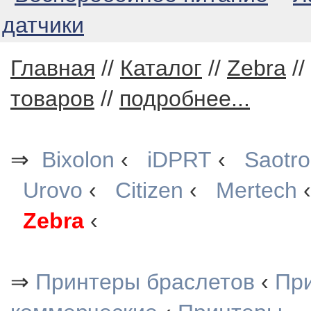
датчики
Главная
//
Каталог
//
Zebra
//
товаров
//
подробнее...
⇒
Bixolon
‹
iDPRT
‹
Saotr
Urovo
‹
Citizen
‹
Mertech
Zebra
‹
⇒
Принтеры браслетов
‹
При