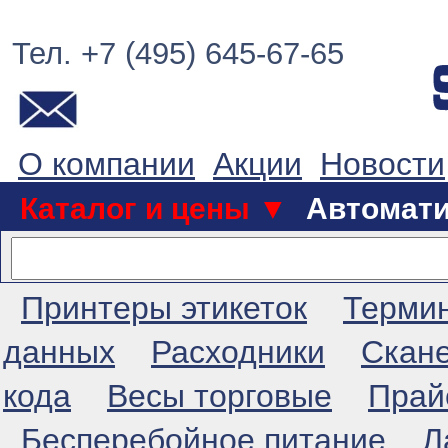
Тел. +7 (495) 645-67-65
О компании
Акции
Новости
Каталог и цены ▼
Автомат
Принтеры этикеток
Терми
данных
Расходники
Скан
кода
Весы торговые
Прай
Бесперебойное питание
Л