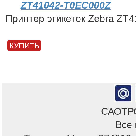
ZT41042-T0EC000Z
Принтер этикеток Zebra ZT
КУПИТЬ
САОТРОН
Все 