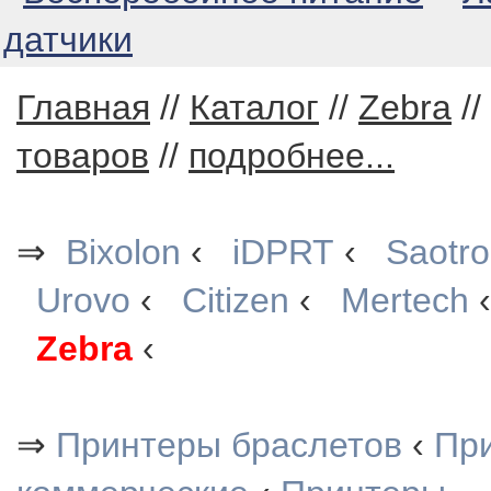
датчики
Главная
//
Каталог
//
Zebra
//
товаров
//
подробнее...
⇒
Bixolon
‹
iDPRT
‹
Saotr
Urovo
‹
Citizen
‹
Mertech
Zebra
‹
⇒
Принтеры браслетов
‹
При