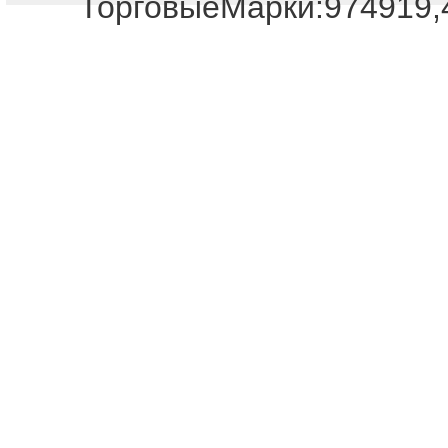
ТорговыеМарки:974919,