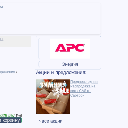
ам
ры
Энергия
Акции и предложения:
пряжения
‹
Предновогодняя
Распродажа на
весы CAS от
Саотрон
 029 957
Руб
в корзину
› все акции