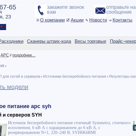
-67-65
закажите звонок
отправьте н
я
вам
сообщение
я, 23
О компании
Акции
Новости
Контакты
®
🗹
✎
⇒
ы ▼
Расходники
Сканеры штрих-кода
Весы торговые
Прайс-чеке
APC
подробнее...
/
//
ия
‹
 для сетей и серверов
‹
Источники бесперебойного питания
‹
Регуляторы на
ть модели
ое питание apc syh
й и серверов SYH
Источник бесперебойного питания стоечный Symmetra, стоечного
1
исполнения, 6 кВ·А с наращиванием до 6 кВ·А, с
резервированием N+1, 220–240 В, SYH6K6RMI