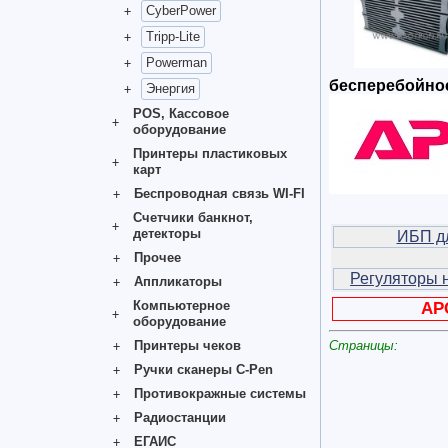
CyberPower
Tripp-Lite
Powerman
бесперебойное
Энергия
POS, Кассовое
оборудование
Принтеры пластиковых
карт
Беспроводная связь WI-FI
Счетчики банкнот,
детекторы
ИБП д
Прочее
Регуляторы 
Аппликаторы
Компьютерное
AP
оборудование
Принтеры чеков
Страницы:
Ручки сканеры C-Pen
Противокражные системы
Радиостанции
ЕГАИС