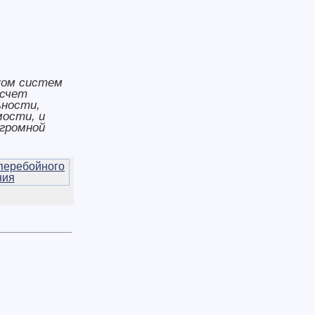
ком систем
 счет
ьности,
мости, и
огромной
перебойного
ния