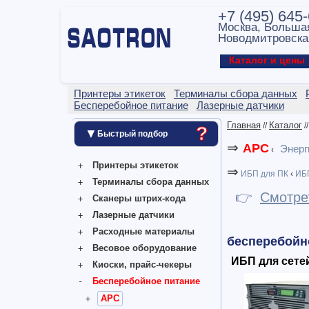
+7 (495) 645
Москва, Больша
Новодмитровска
Каталог и цен
Принтеры этикеток
Терминалы сбора данных
Бесперебойное питание
Лазерные датчики
Главная
Каталог
//
/
?
▼
Быстрый подбор
⇒
APC
Энерг
‹
Принтеры этикеток
⇒
ИБП для ПК
‹
ИБП
Терминалы сбора данных
👉
Смотре
Сканеры штрих-кода
Лазерные датчики
Расходные материалы
бесперебойн
Весовое оборудование
ИБП для сете
Киоски, прайс-чекеры
Бесперебойное питание
APC