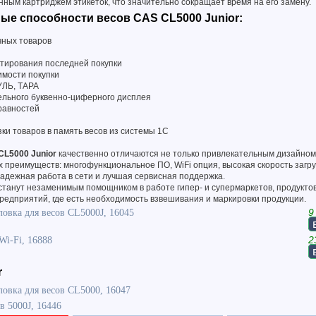
ным картриджем этикеток, что значительно сокращает время на его замену.
е способности весов CAS CL5000 Junior:
чных товаров
ктирования последней покупки
имости покупки
УЛЬ, ТАРА
ельного буквенно-циферного дисплея
равностей
зки товаров в память весов из системы 1С
CL5000 Junior
качественно отличаются не только привлекательным дизайном
 преимуществ: многофункциональное ПО, WiFi опция, высокая скорость загру
 надежная работа в сети и лучшая сервисная поддержка.
станут незаменимым помощником в работе гипер- и супермаркетов, продукто
редприятий, где есть необходимость взвешивания и маркировки продукции.
овка для весов CL5000J, 16045
9
Wi-Fi, 16888
2
r
овка для весов CL5000, 16047
в 5000J, 16446