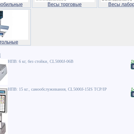
мобильные
Весы торговые
Весы лабо
тольные
и
НПВ: 6 кг, без стойки, CL5000J-06B
1
НПВ: 15 кг., самообслуживания, CL5000J-15IS TCP/IP
1