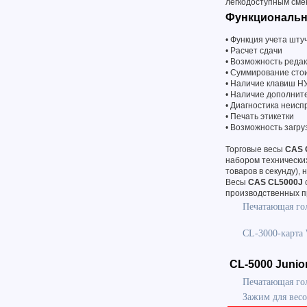
легкодоступным смен
Функциональны
• Функция учета шту
• Расчет сдачи
• Возможность реда
• Суммирование сто
• Наличие клавиш Н
• Наличие дополнит
• Диагностика неисп
• Печать этикетки
• Возможность загру
Торговые весы
CAS 
набором технических
товаров в секунду),
Весы
CAS CL5000J
производственных п
Печатающая гол
CL-3000-карта 
CL-5000 Junio
Печатающая гол
Зажим для весо