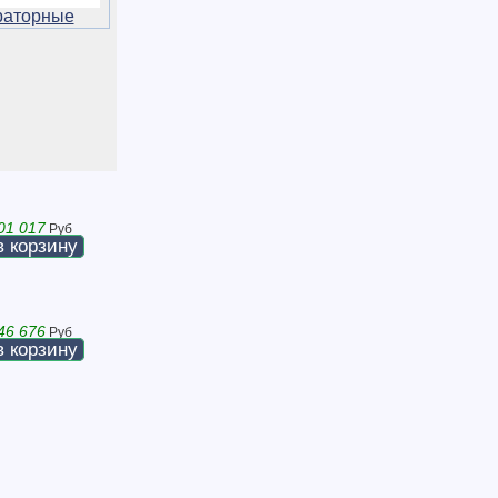
раторные
01 017
Руб
в корзину
46 676
Руб
в корзину