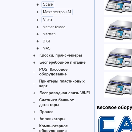
Scale
Мехэлектрон-М
Vibra
Mettler Toledo
Mertech
DIGI
MAS
Киоски, прайс-чекеры
Бесперебойное питание
POS, Кассовое
оборудование
Принтеры пластиковых
карт
Беспроводная связь WI-FI
Счетчики банкнот,
детекторы
весовое оборуд
Прочее
Аппликаторы
Компьютерное
оборудование