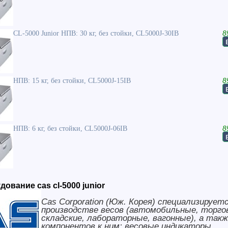
CL-5000 Junior НПВ: 30 кг, без стойки, CL5000J-30IB
8
НПВ: 15 кг, без стойки, CL5000J-15IB
8
НПВ: 6 кг, без стойки, CL5000J-06IB
8
ование cas cl-5000 junior
Cas Corporation (Юж. Корея) специализируетс
производстве весов (автомобильные, торго
складские, лабораторные, вагонные), а так
компонентов к ним: весовые индикаторы,