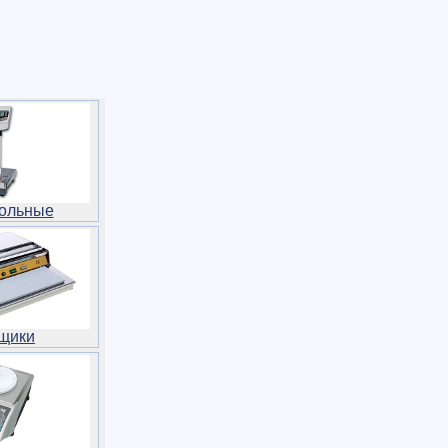
ольные
щики