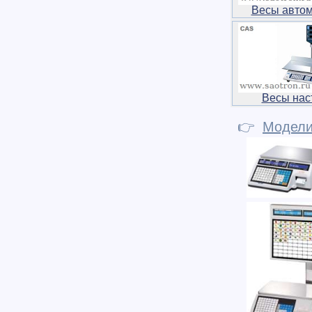
Весы авто
Весы нас
👉
Модел