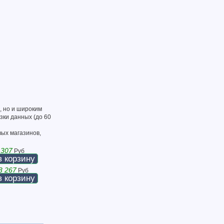
, но и широким
зки данных (до 60
вых магазинов,
 307
Руб
в корзину
3 267
Руб
в корзину