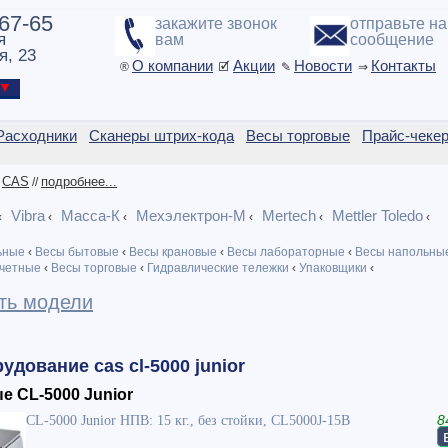
-67-65
закажите звонок
отправьте н
я
вам
сообщение
я, 23
О компании
Акции
Новости
Контакты
®
🗹
✎
⇒
ы ▼
Расходники
Сканеры штрих-кода
Весы торговые
Прайс-чеке
CAS
подробнее...
/
//
Vibra
Масса-К
Мехэлектрон-М
Mertech
Mettler Toledo
‹
‹
‹
‹
‹
‹
ьные
‹
Весы бытовые
‹
Весы крановые
‹
Весы лабораторные
‹
Весы напольны
четные
‹
Весы торговые
‹
Гидравлические тележки
‹
Упаковщики
‹
ть модели
удование cas cl-5000 junior
е CL-5000 Junior
CL-5000 Junior НПВ: 15 кг., без стойки, CL5000J-15B
8