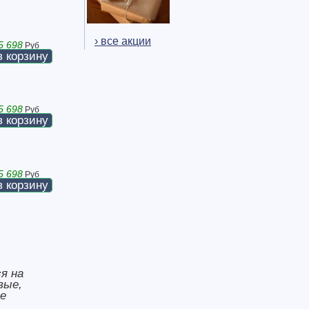
› все акции
5 698
Руб
в корзину
5 698
Руб
в корзину
5 698
Руб
в корзину
я на
вые,
же