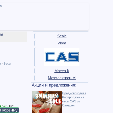
ам
ры
Scale
Vibra
е
‹
Весы
Масса-К
Мехэлектрон-М
Акции и предложения:
Предновогодняя
Распродажа на
весы CAS от
Саотрон
4 985
Руб
в корзину