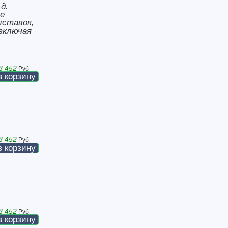
д.
е
ыставок,
 включая
8 452
Руб
в корзину
8 452
Руб
в корзину
8 452
Руб
в корзину