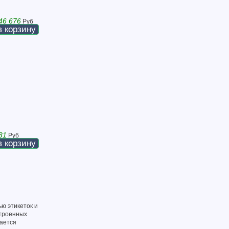
46 676
Руб
в корзину
31
Руб
в корзину
ю этикеток и
строенных
чается