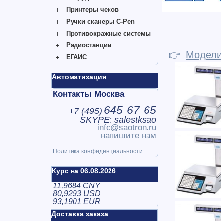
Принтеры чеков
Ручки сканеры C-Pen
Противокражные системы
Радиостанции
👉
Модел
ЕГАИС
Автоматизация
Контакты Москва
645-67-65
+7 (
495
)
SKYPE: salestksao
info@saotron.ru
напишите нам
Политика конфиденциальности
Курс на 06.08.2026
11,9684 CNY
80,9293 USD
93,1901 EUR
Доставка заказа