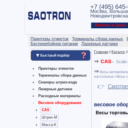
+7 (495) 645
Москва, Больша
Новодмитровска
Каталог и цен
Принтеры этикеток
Терминалы сбора данных
Бесперебойное питание
Лазерные датчики
Главная
Каталог
//
/
?
▼
Быстрый подбор
⇒
CAS
Scale
‹
Принтеры этикеток
⇒
Весы автомобил
Терминалы сбора данных
настольные
‹
Весы с
Сканеры штрих-кода
👉
Смотре
Лазерные датчики
Расходные материалы
Весовое оборудование
весовое обор
CAS
Весы торговы
Штрих-М
Масса-К