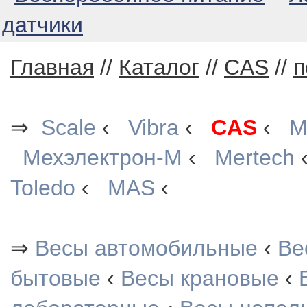
датчики
Главная
//
Каталог
//
CAS
//
п
⇒
Scale
‹
Vibra
‹
CAS
‹
М
Мехэлектрон-М
‹
Mertech
Toledo
‹
MAS
‹
⇒
Весы автомобильные
‹
Ве
бытовые
‹
Весы крановые
‹