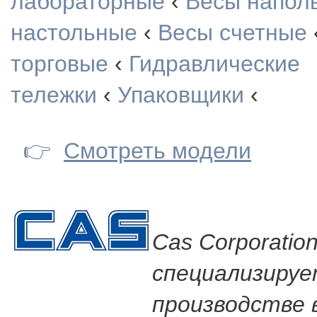
лабораторные
‹
Весы напол
настольные
‹
Весы счетные
торговые
‹
Гидравлические
тележки
‹
Упаковщики
‹
👉
Смотреть модели
Cas Corporatio
специализируе
производстве 