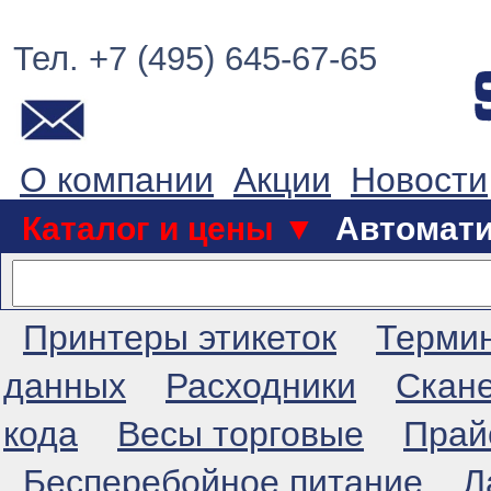
Тел. +7 (495) 645-67-65
О компании
Акции
Новости
Каталог и цены ▼
Автомат
Принтеры этикеток
Терми
данных
Расходники
Скан
кода
Весы торговые
Прай
Бесперебойное питание
Л