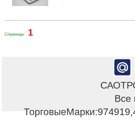
1
Страницы:
САОТРОН
Все 
ТорговыеМарки:974919,