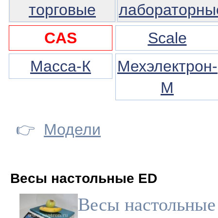
торговые
лабораторны
CAS
Scale
Масса-К
Мехэлектрон-
М
👉
Модели
Весы настольные ED
Весы настольные 