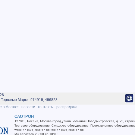
26.
Торговые Марки: 974919, 496823
е в Москве
:
новости
контакты
распродажа
САОТРОН
127015
,
Россия
,
Москва город
,
улица Большая Новодмитровская, д. 23, строе
Торговое оборудование
,
Складское оборудование
,
Промышленное оборудовани
work
:
+7 (495) 645-67-65
fax
:
+7 (495) 645-67-66
Мы работаем
с 9:00 до 18:00