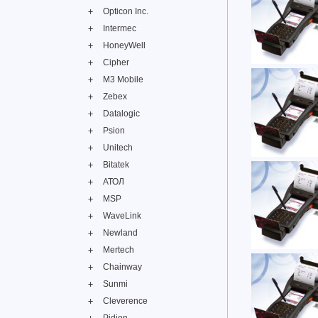
Opticon Inc.
Intermec
HoneyWell
Cipher
M3 Mobile
Zebex
Datalogic
Psion
Unitech
Bitatek
АТОЛ
MSP
WaveLink
Newland
Mertech
Chainway
Sunmi
Cleverence