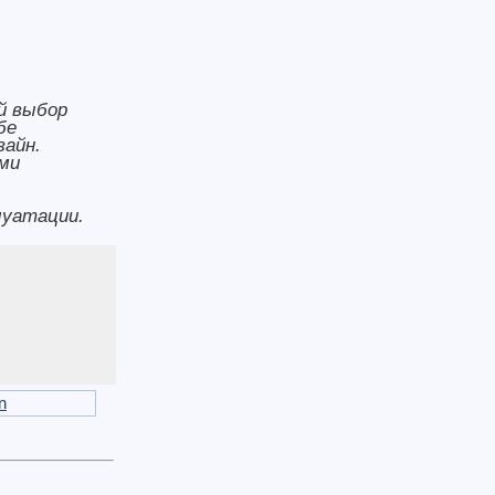
й выбор
бе
зайн.
ми
луатации.
n