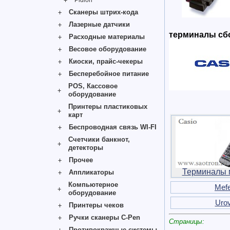
Pidion
Сканеры штрих-кода
Лазерные датчики
терминалы сбо
Расходные материалы
Весовое оборудование
Киоски, прайс-чекеры
Бесперебойное питание
POS, Кассовое
оборудование
Принтеры пластиковых
карт
Беспроводная связь WI-FI
Счетчики банкнот,
детекторы
Прочее
Терминалы 
Аппликаторы
Компьютерное
Mefe
оборудование
Uro
Принтеры чеков
Ручки сканеры C-Pen
Страницы:
Противокражные системы