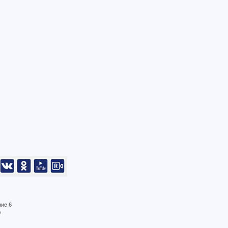
ние 6
е