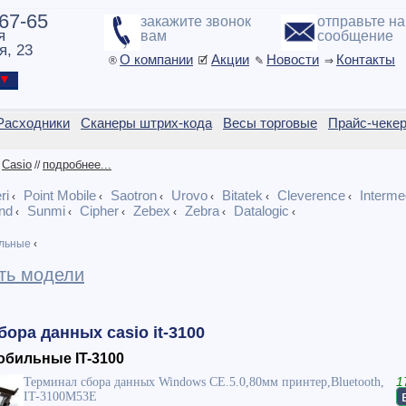
-67-65
закажите звонок
отправьте н
я
вам
сообщение
я, 23
О компании
Акции
Новости
Контакты
®
🗹
✎
⇒
ы ▼
Расходники
Сканеры штрих-кода
Весы торговые
Прайс-чеке
Casio
подробнее...
/
//
ri
Point Mobile
Saotron
Urovo
Bitatek
Cleverence
Interme
‹
‹
‹
‹
‹
‹
nd
Sunmi
Cipher
Zebex
Zebra
Datalogic
‹
‹
‹
‹
‹
‹
льные
‹
ть модели
ора данных casio it-3100
бильные IT-3100
Терминал сбора данных Windows CE.5.0,80мм принтер,Bluetooth,
1
IT-3100M53E