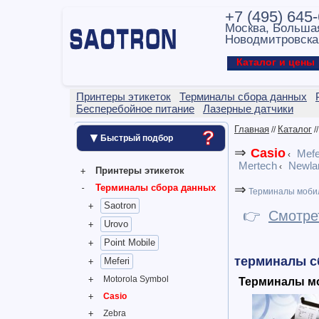
+7 (495) 645
Москва, Больша
Новодмитровска
Каталог и цен
Принтеры этикеток
Терминалы сбора данных
Бесперебойное питание
Лазерные датчики
Главная
Каталог
//
/
?
▼
Быстрый подбор
⇒
Casio
Mefe
‹
Mertech
Newla
‹
Принтеры этикеток
⇒
Терминалы сбора данных
Терминалы моби
Saotron
👉
Смотре
Urovo
Point Mobile
терминалы сб
Meferi
Motorola Symbol
Терминалы мо
Casio
Zebra