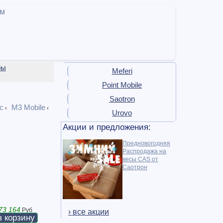
ам
ры
Meferi
Point Mobile
Saotron
c
M3 Mobile
‹
‹
Urovo
Акции и предложения:
Предновогодняя
Распродажа на
весы CAS от
Саотрон
73 164
Руб
› все акции
в корзину