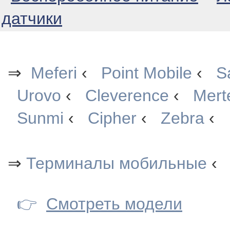
датчики
⇒
Meferi
‹
Point Mobile
‹
S
Urovo
‹
Cleverence
‹
Mert
Sunmi
‹
Cipher
‹
Zebra
‹
⇒
Терминалы мобильные
‹
👉
Смотреть модели