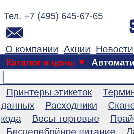
Тел. +7 (495) 645-67-65
О компании
Акции
Новости
Каталог и цены ▼
Автомат
Принтеры этикеток
Терми
данных
Расходники
Скан
кода
Весы торговые
Прай
Бесперебойное питание
Л