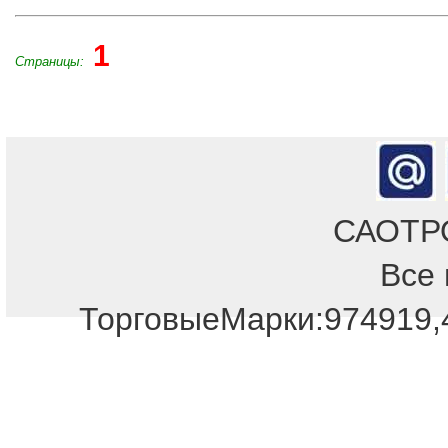
1
Страницы:
САОТРОН
Все 
Отдел продаж!
ТорговыеМарки:974919,