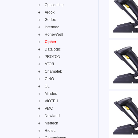
Opticon Inc.
Argox
Godex
Intermec
HoneyWell
Cipher
Datalogic
PROTON
АТОЛ
Champtek
CINO
OL
Mindeo
VIOTEH
VMC
Newland
Mertech
Riotec