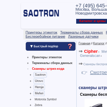
+7 (495) 645
Москва, Больша
Новодмитровска
Каталог и цен
Принтеры этикеток
Терминалы сбора данных
Бесперебойное питание
Лазерные датчики
Главная
Каталог
?
//
/
▼
Быстрый подбор
⇒
Cipher
Mef
‹
Generalscan
‹
Принтеры этикеток
⇒
Терминалы сбора данных
Сканеры беспро
Сканеры штрих-кода
👉
Смотре
Saotron
Urovo
Heroje
сканеры штри
Meferi
Сканеры бес
Motorola Symbol
Zebra