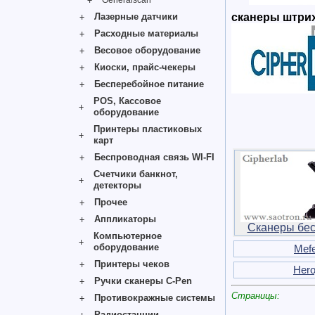
Generalscan
сканеры штрих
Лазерные датчики
Расходные материалы
Весовое оборудование
Киоски, прайс-чекеры
Бесперебойное питание
POS, Кассовое
оборудование
Принтеры пластиковых
карт
Беспроводная связь WI-FI
Счетчики банкнот,
детекторы
Прочее
Аппликаторы
Сканеры бе
Компьютерное
оборудование
Mefe
Принтеры чеков
Hero
Ручки сканеры C-Pen
Страницы:
Противокражные системы
Радиостанции