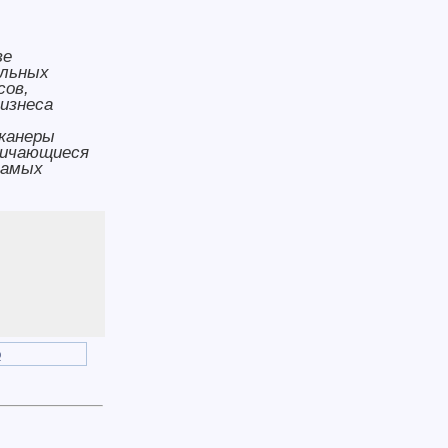
ве
ильных
сов,
изнеса
сканеры
личающиеся
самых
o