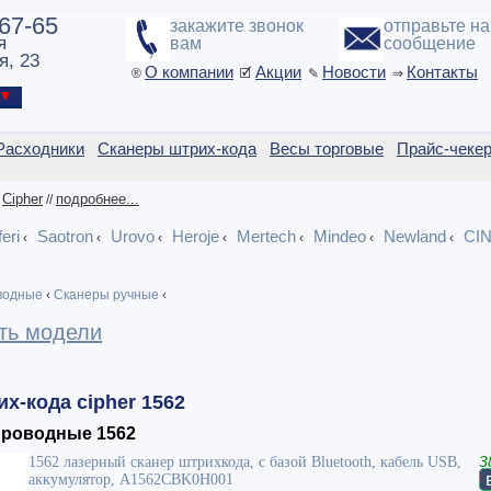
-67-65
закажите звонок
отправьте н
я
вам
сообщение
я, 23
О компании
Акции
Новости
Контакты
®
🗹
✎
⇒
ы ▼
Расходники
Сканеры штрих-кода
Весы торговые
Прайс-чеке
Cipher
подробнее...
/
//
eri
Saotron
Urovo
Heroje
Mertech
Mindeo
Newland
CI
‹
‹
‹
‹
‹
‹
‹
водные
‹
Сканеры ручные
‹
ть модели
х-кода cipher 1562
проводные 1562
1562 лазерный сканер штрихкода, с базой Bluetooth, кабель USB,
3
аккумулятор, A1562CBK0H001