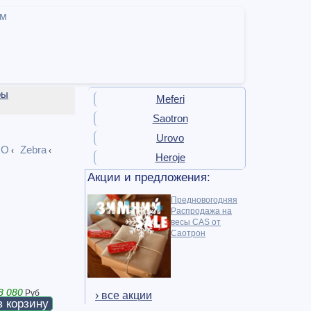
ам
ры
Meferi
Saotron
Urovo
NO
Zebra
‹
‹
Heroje
Акции и предложения:
Предновогодняя
Распродажа на
весы CAS от
Саотрон
8 080
Руб
› все акции
в корзину