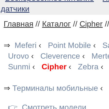
датчики
Главная
//
Каталог
//
Cipher
/
⇒
Meferi
‹
Point Mobile
‹
S
Urovo
‹
Cleverence
‹
Mert
Sunmi
‹
Cipher
‹
Zebra
‹
⇒
Терминалы мобильные
‹
👉
Смотреть модели