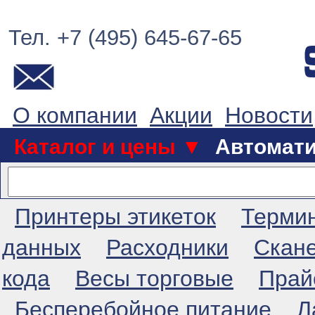
Тел. +7 (495) 645-67-65
О компании
Акции
Новости
Каталог и цены ▼
Автомат
Принтеры этикеток
Терми
данных
Расходники
Скан
кода
Весы торговые
Прай
Бесперебойное питание
Л