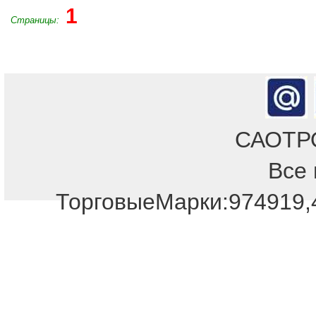
1
Страницы:
САОТРОН
Все 
Отдел продаж!
ТорговыеМарки:974919,