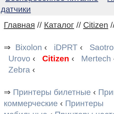
датчики
Главная
//
Каталог
//
Citizen
/
⇒
Bixolon
‹
iDPRT
‹
Saotr
Urovo
‹
Citizen
‹
Mertech
Zebra
‹
⇒
Принтеры билетные
‹
При
коммерческие
‹
Принтеры