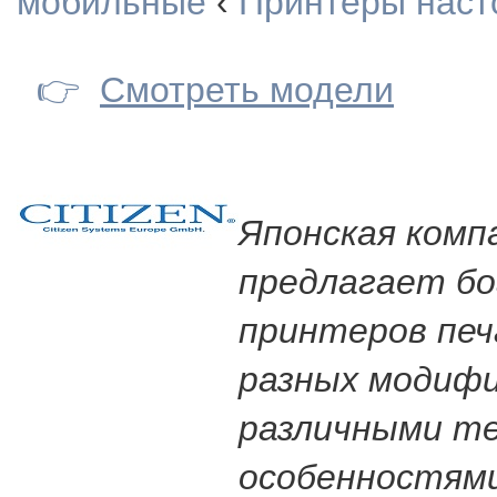
мобильные
‹
Принтеры наст
👉
Смотреть модели
Японская компа
предлагает б
принтеров пе
разных модифи
различными т
особенностям