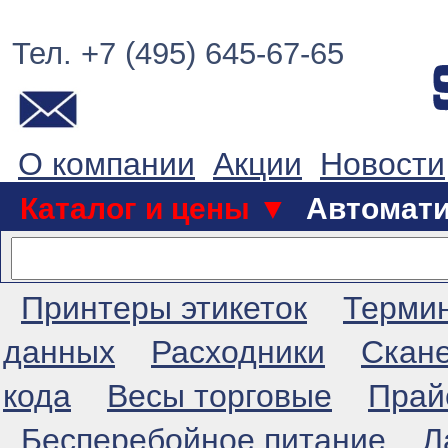
Тел. +7 (495) 645-67-65
О компании
Акции
Новости
Каталог и цены ▼
Автомат
Принтеры этикеток
Терми
данных
Расходники
Скан
кода
Весы торговые
Прай
Бесперебойное питание
Л