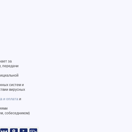
чает за
, передачи
фициальной
нных систем и
ствии вирусных
ка и оплата
и
виями
м, собеседником)