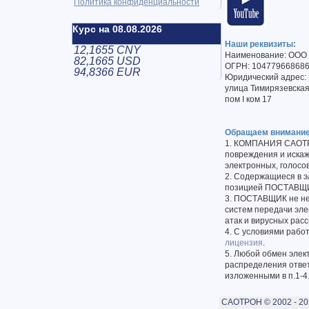
Политика конфиденциальности
Курс на 08.08.2026
Наши реквизиты:
12,1655 CNY
Наименование: ООО 
82,1665 USD
ОГРН: 10477966868
94,8366 EUR
Юридический адрес: 
улица Тимирязевская, 
пом I ком 17
Обращаем внимание
1. КОМПАНИЯ САОТРО
повреждения и иска
электронных, голосо
2. Содержащиеся в э
позицией ПОСТАВЩИК
3. ПОСТАВЩИК не нес
систем передачи эле
атак и вирусных расс
4. С условиями рабо
лицензия
.
5. Любой обмен элек
распределения отве
изложенными в п.1-4
САОТРОН © 2002 - 20