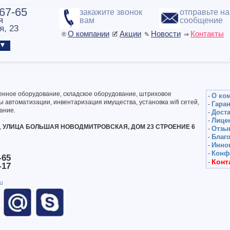
-67-65
закажите звонок
отправьте н
я
вам
сообщение
я, 23
О компании
Акции
Новости
Контакты
®
🗹
✎
⇒
ы ▼
енное оборудование, складское оборудование, штриховое
О ко
-
ы автоматизации, инвентаризация имущества, установка wifi сетей,
Гара
-
вание
.
Доста
-
Лице
-
,
УЛИЦА БОЛЬШАЯ НОВОДМИТРОВСКАЯ, ДОМ 23 СТРОЕНИЕ 6
Отзы
-
Благ
-
Инно
-
Конф
-
-65
Конт
-
-17
ru