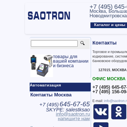
+7 (495) 645
Москва, Больша
Новодмитровска
Каталог и цен
Контакты
Торговое и промышл
товары для
кодирование, систем
вашей компании
банковское оборудо
и бизнеса
127015
,
МОСКВА
ОФИС МОСКВА
Автоматизация
+7 (495) 645-67
+7 (495) 156-09
Контакты Москва
E-mail:
info@saotron.
645-67-65
+7 (
495
)
SKYPE: salestksao
info@saotron.ru
напишите нам