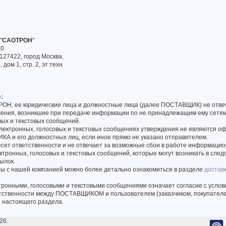
"
САОТРОН
"
60
127422, город Москва,
дом 1, стр. 2, эт техн
:
Н, ее юридические лица и должностные лица (далее ПОСТАВЩИК) не отве
жения, возникшие при передаче информации по не принадлежащим ему сетям
вых и текстовых сообщений.
лектронных, голосовых и текстовых сообщениях утверждения не являются о
А и его должностных лиц, если иное прямо не указано отправителем.
ет ответственности и не отвечает за возможные сбои в работе информацио
ктронных, голосовых и текстовых сообщений, которые могут возникать в след
ылок.
ты с нашей компанией можно более детально ознакомиться в разделе
достав
тронными, голосовыми и текстовыми сообщениями означает согласие с усло
тственности между ПОСТАВЩИКОМ и пользователем (заказчиком, покупателе
. настоящего раздела.
26.