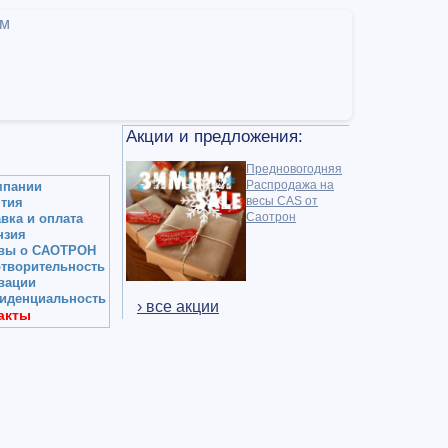
ам
Акции и предложения:
Предновогодняя
Распродажа на
мпании
весы CAS от
нтия
Саотрон
вка и оплата
нзия
вы о САОТРОН
отворительность
вации
иденциальность
› все акции
акты