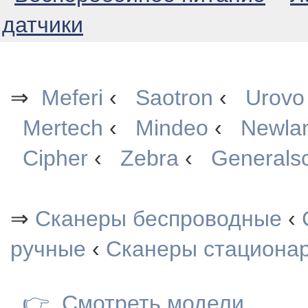
датчики
⇒
Meferi
‹
Saotron
‹
Urovo
Mertech
‹
Mindeo
‹
Newla
Cipher
‹
Zebra
‹
Generals
⇒
Сканеры беспроводные
‹
ручные
‹
Сканеры стациона
👉
Смотреть модели