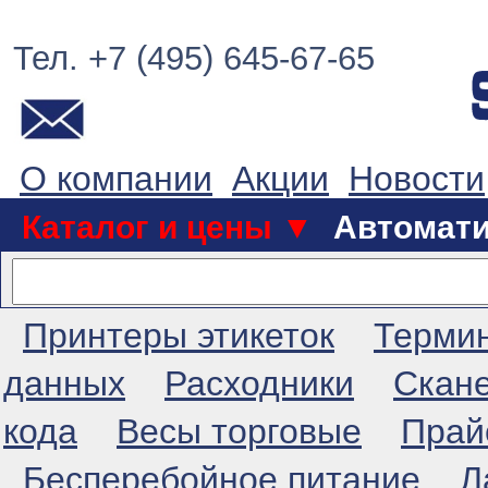
Тел. +7 (495) 645-67-65
О компании
Акции
Новости
Каталог и цены ▼
Автомат
Принтеры этикеток
Терми
данных
Расходники
Скан
кода
Весы торговые
Прай
Бесперебойное питание
Л