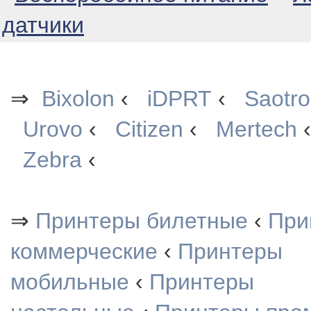
датчики
⇒
Bixolon
‹
iDPRT
‹
Saotr
Urovo
‹
Citizen
‹
Mertech
Zebra
‹
⇒
Принтеры билетные
‹
При
коммерческие
‹
Принтеры
мобильные
‹
Принтеры