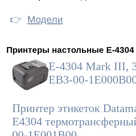
👉
Модели
Принтеры настольные E-4304
E-4304 Mark III, 
EB3-00-1E000B0
Принтер этикеток Datam
E4304 термотрансферны
00-1E001B00