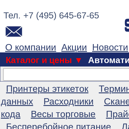
Тел. +7 (495) 645-67-65
О компании
Акции
Новости
Каталог и цены ▼
Автомат
Принтеры этикеток
Терми
данных
Расходники
Скан
кода
Весы торговые
Прай
Бесперебойное питание
Л