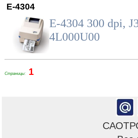
E-4304
E-4304 300 dpi, J
4L000U00
1
Страницы:
САОТРОН