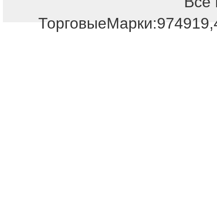
Все 
Отдел продаж!
ТорговыеМарки:974919,