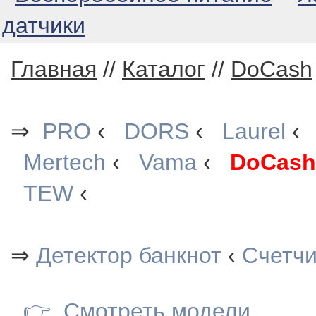
датчики
Главная
//
Каталог
//
DoCash
⇒
PRO
‹
DORS
‹
Laurel
Mertech
‹
Vama
‹
DoCash
TEW
‹
⇒
Детектор банкнот
‹
Счетчи
👉
Смотреть модели