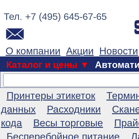
Тел. +7 (495) 645-67-65
О компании
Акции
Новости
Каталог и цены ▼
Автомат
Принтеры этикеток
Терми
данных
Расходники
Скан
кода
Весы торговые
Прай
Бесперебойное питание
Л