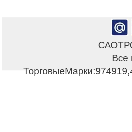
САОТРОН
Все 
ТорговыеМарки:974919,