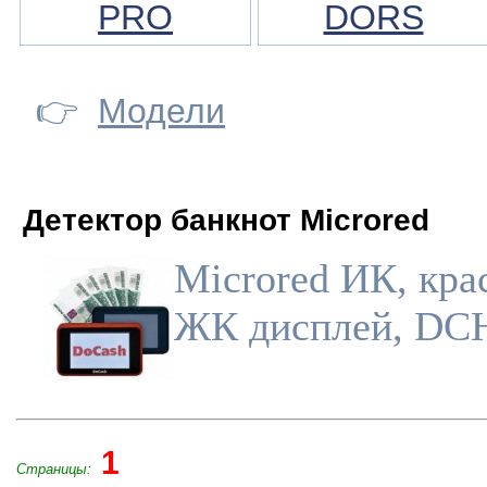
PRO
DORS
👉
Модели
Детектор банкнот Microred
Microred ИК, кра
ЖК дисплей, DC
1
Страницы: