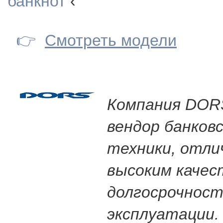
банкнот
‹
👉
Смотреть модели
Компания DORS
вендор банковс
техники, отл
высоким качес
долгосрочнос
эксплуатации.