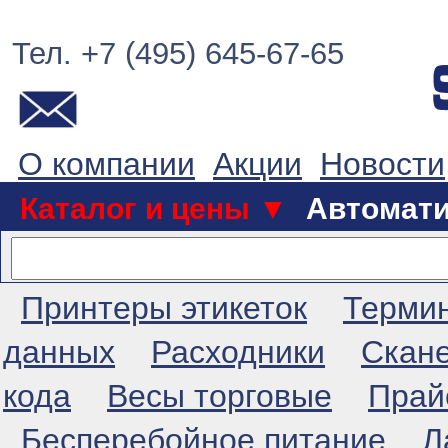
Тел. +7 (495) 645-67-65
О компании
Акции
Новости
Каталог и цены ▼
Автомат
Принтеры этикеток
Терми
данных
Расходники
Скан
кода
Весы торговые
Прай
Бесперебойное питание
Л