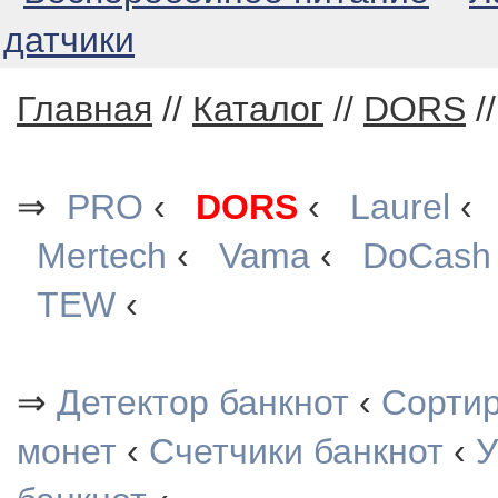
датчики
Главная
//
Каталог
//
DORS
/
⇒
PRO
‹
DORS
‹
Laurel
Mertech
‹
Vama
‹
DoCash
TEW
‹
⇒
Детектор банкнот
‹
Сорти
монет
‹
Счетчики банкнот
‹
У