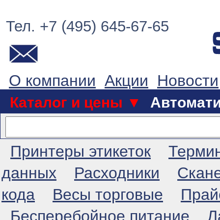
Тел. +7 (495) 645-67-65
О компании
Акции
Новости
Каталог и цены ▼
Автомат
Принтеры этикеток
Терми
данных
Расходники
Скан
кода
Весы торговые
Прай
Бесперебойное питание
Л