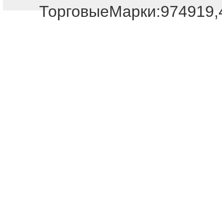
Отдел продаж!
ТорговыеМарки:974919,