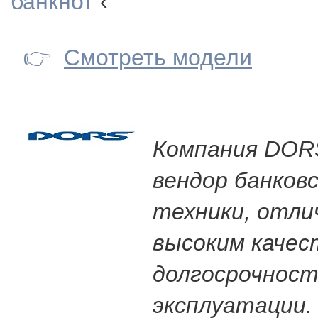
банкнот
‹
👉
Смотреть модели
Компания DORS
вендор банковс
техники, отл
высоким качес
долгосрочнос
эксплуатации.