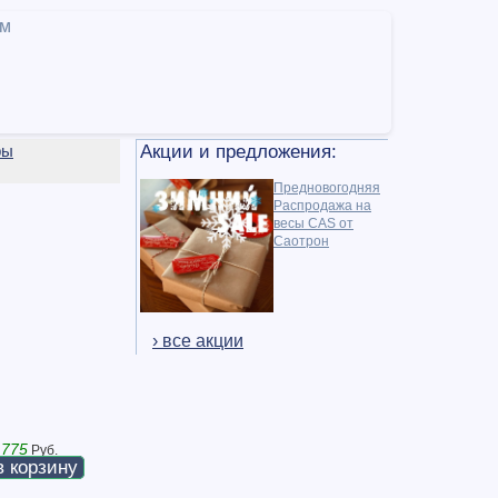
ам
ры
Акции и предложения:
Предновогодняя
Распродажа на
весы CAS от
Саотрон
› все акции
 775
Руб.
в корзину