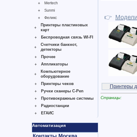
Mertech
Sunmi
👉
Модел
Феликс
Принтеры пластиковых
карт
Беспроводная связь WI-FI
Счетчики банкнот,
детекторы
Прочее
Аппликаторы
Компьютерное
оборудование
Принтеры чеков
Принтеры д
Ручки сканеры C-Pen
Страницы:
Противокражные системы
Радиостанции
ЕГАИС
Автоматизация
Контакты Москва