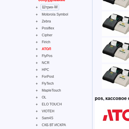
Штрих-М
Motorola Symbol
Zebra
Posiflex
Cipher
Firich
АТОЛ
FlyPos
NCR
HPC
ForPost
FlyTech
MapleTouch
OL
pos, кассовое 
ELO TOUCH
VIOTEH
Sam4S
СКБ ВТ ИСКРА