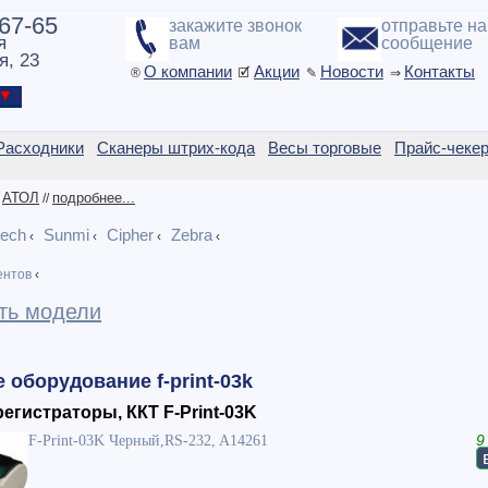
-67-65
закажите звонок
отправьте н
я
вам
сообщение
я, 23
О компании
Акции
Новости
Контакты
®
🗹
✎
⇒
ы ▼
Расходники
Сканеры штрих-кода
Весы торговые
Прайс-чеке
АТОЛ
подробнее...
/
//
tech
Sunmi
Cipher
Zebra
‹
‹
‹
‹
ентов
‹
ть модели
е оборудование f-print-03k
егистраторы, ККТ F-Print-03K
F-Print-03K Черный,RS-232, A14261
9