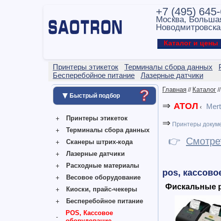
+7 (495) 645
Москва, Больша
Новодмитровска
Каталог и цен
Принтеры этикеток
Терминалы сбора данных
Бесперебойное питание
Лазерные датчики
Главная
Каталог
//
/
?
▼
Быстрый подбор
⇒
АТОЛ
Mer
‹
Принтеры этикеток
⇒
Принтеры докум
Терминалы сбора данных
👉
Смотре
Сканеры штрих-кода
Лазерные датчики
Расходные материалы
pos, кассово
Весовое оборудование
Фискальные р
Киоски, прайс-чекеры
Бесперебойное питание
POS, Кассовое
оборудование