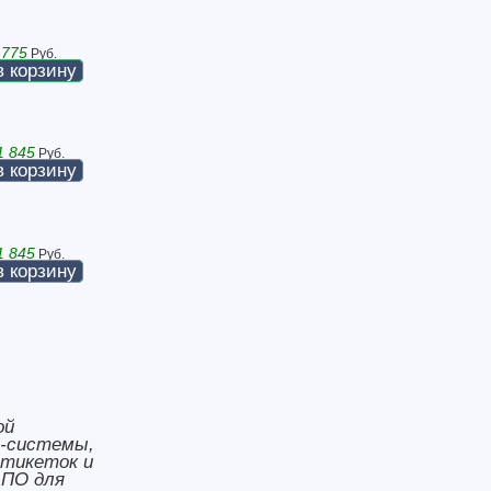
 775
Руб.
в корзину
1 845
Руб.
в корзину
1 845
Руб.
в корзину
ой
S-системы,
этикеток и
 ПО для