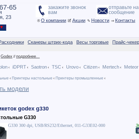
-67-65
закажите звонок
отправьте н
я
вам
сообщение
я, 23
О компании
Акции
Новости
Контакты
®
🗹
✎
⇒
ы ▼
Расходники
Сканеры штрих-кода
Весы торговые
Прайс-чеке
Godex
подробнее...
/
//
olon
iDPRT
Saotron
TSC
Urovo
Citizen
Mertech
Meteor
‹
‹
‹
‹
‹
‹
‹
ьные
‹
Принтеры настольные
‹
Принтеры промышленные
‹
ть модели
кеток godex g330
стольные G330
G330 300 dpi, USB/RS232/Ethernet, 011-G33E02-000
3