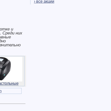
› все акции
отке и
. Среди них
ивные
дно
начительно
астольные
n