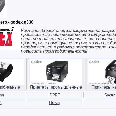
еток godex g330
Компания Godex специализируется на разраб
производстве принтеров печати штрих-кода
есть не только стационарные, но и портат
принтеры, с помощью которых можно свобо
передвигаться в рабочем пространстве и з
повысить производительность.
мобильные
Принтеры промышленные
Принтеры н
lon
iDPRT
Saotro
C
Urovo