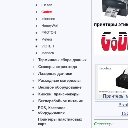
Citizen
Godex
Intermec
принтеры этик
HoneyWell
PROTON
Meteor
VIOTEH
Mertech
Терминалы сбора данных
Сканеры штрих-кода
Лазерные датчики
Расходные материалы
Весовое оборудование
Киоски, прайс-чекеры
Принтеры 
Бесперебойное питание
Bixo
POS, Кассовое
оборудование
TS
Принтеры пластиковых
карт
Страницы: