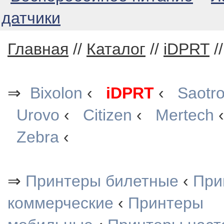
датчики
Главная
//
Каталог
//
iDPRT
/
⇒
Bixolon
‹
iDPRT
‹
Saotr
Urovo
‹
Citizen
‹
Mertech
Zebra
‹
⇒
Принтеры билетные
‹
При
коммерческие
‹
Принтеры