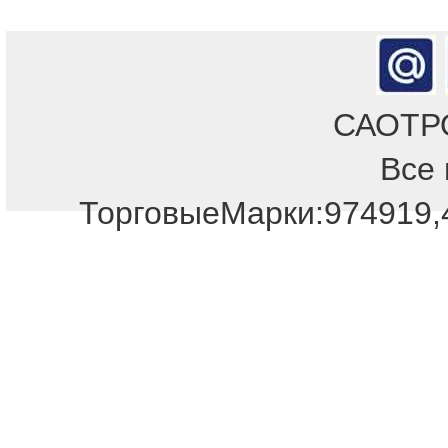
САОТРОН
Все 
ТорговыеМарки:974919,