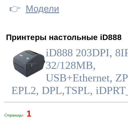
👉
Модели
Принтеры настольные iD888
iD888 203DPI, 8I
32/128MB,
USB+Ethernet, ZP
EPL2, DPL,TSPL, iDPRT
1
Страницы: