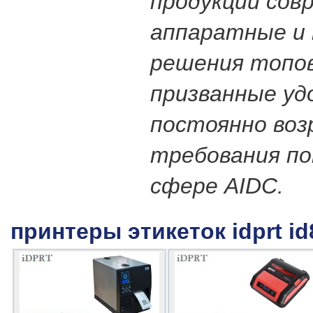
продукции сов
аппаратные и
решения топов
призванные у
постоянно во
требования п
сфере AIDC.
принтеры этикеток idprt id