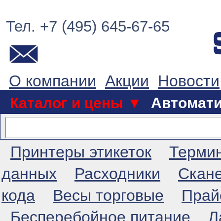
Тел. +7 (495) 645-67-65
О компании
Акции
Новости
Каталог и цены ▼
Автомат
Принтеры этикеток
Терми
данных
Расходники
Скан
кода
Весы торговые
Прай
Бесперебойное питание
Л