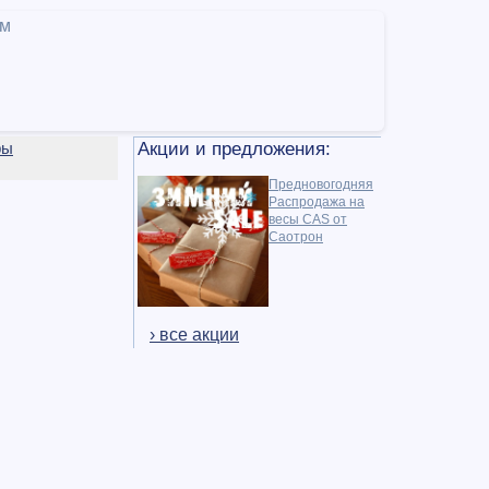
ам
ры
Акции и предложения:
Предновогодняя
Распродажа на
весы CAS от
Саотрон
› все акции