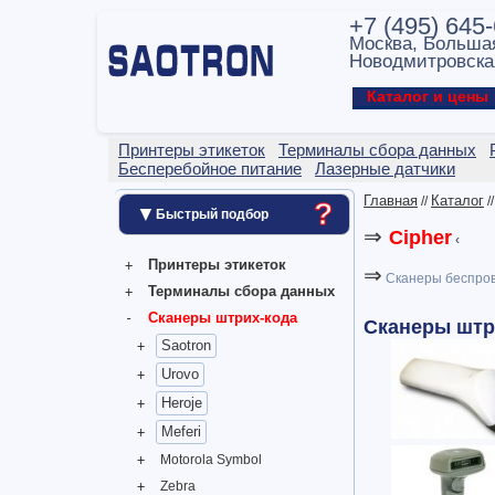
+7 (495) 645
Москва, Больша
Новодмитровска
Каталог и цен
Принтеры этикеток
Терминалы сбора данных
Бесперебойное питание
Лазерные датчики
Главная
Каталог
//
/
?
▼
Быстрый подбор
⇒
Cipher
‹
Принтеры этикеток
⇒
Сканеры беспро
Терминалы сбора данных
Сканеры штрих-кода
Сканеры штри
Saotron
Urovo
Heroje
Meferi
Motorola Symbol
Zebra