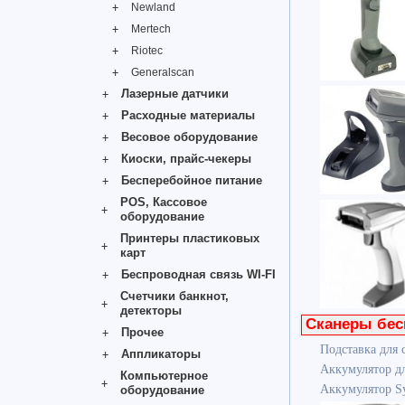
Newland
Mertech
Riotec
Generalscan
Лазерные датчики
Расходные материалы
Весовое оборудование
Киоски, прайс-чекеры
Бесперебойное питание
POS, Кассовое
оборудование
Принтеры пластиковых
карт
Беспроводная связь WI-FI
Счетчики банкнот,
детекторы
Сканеры бе
Прочее
Подставка для 
Аппликаторы
Аккумулятор дл
Компьютерное
Аккумулятор S
оборудование