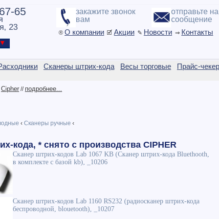
-67-65
закажите звонок
отправьте н
я
вам
сообщение
я, 23
О компании
Акции
Новости
Контакты
®
🗹
✎
⇒
ы ▼
Расходники
Сканеры штрих-кода
Весы торговые
Прайс-чеке
Cipher
подробнее...
/
//
водные
‹
Сканеры ручные
‹
х-кода, * снято с производства CIPHER
Сканер штрих-кодов Lab 1067 KB (Сканер штрих-кода Bluethooth,
в комплекте с базой kb), _10206
Сканер штрих-кодов Lab 1160 RS232 (радиосканер штрих-кода
беспроводной, blouetooth), _10207