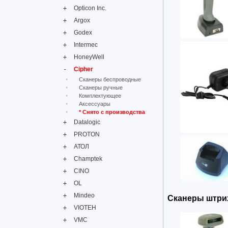
Opticon Inc.
Argox
Godex
Intermec
HoneyWell
Cipher
Сканеры беспроводные
Сканеры ручные
Комплектующее
Аксессуары
* Снято с производства
Datalogic
PROTON
АТОЛ
Champtek
CINO
OL
Mindeo
Сканеры штрих
VIOTEH
VMC