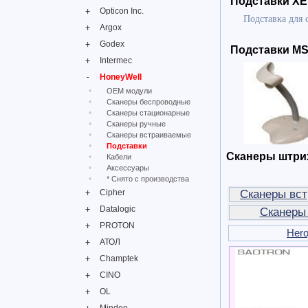
Подставки X
Opticon Inc.
Подставка для 
Argox
Godex
Подставки MS
Intermec
HoneyWell
OEM модули
Сканеры беспроводные
Сканеры стационарные
Сканеры ручные
Сканеры встраиваемые
Подставки
Сканеры штри
Кабели
Аксессуары
* Снято с производства
Cipher
Сканеры вс
Datalogic
Сканеры
PROTON
Hero
АТОЛ
Champtek
CINO
OL