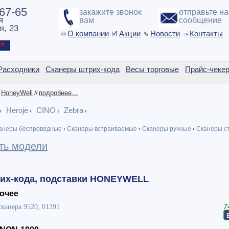
-67-65
закажите звонок
отправьте н
я
вам
сообщение
я, 23
О компании
Акции
Новости
Контакты
®
🗹
✎
⇒
ы ▼
Расходники
Сканеры штрих-кода
Весы торговые
Прайс-чеке
HoneyWell
подробнее...
/
//
Heroje
CINO
Zebra
‹
‹
‹
‹
анеры беспроводные
‹
Сканеры встраиваемые
‹
Сканеры ручные
‹
Сканеры с
ть модели
их-кода, подставки HONEYWELL
очее
сканера 9520, 01391
7