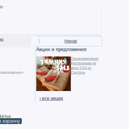
ам
ры
Heroje
Акции и предложения:
Предновогодняя
Распродажа на
весы CAS от
тационарные
‹
Саотрон
› все акции
44
Руб
в корзину