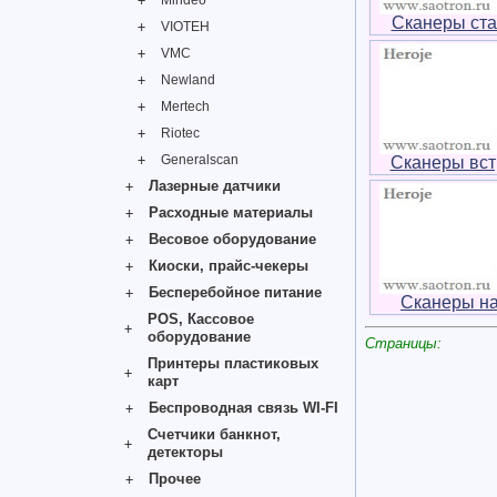
Mindeo
Сканеры ст
VIOTEH
VMC
Newland
Mertech
Riotec
Generalscan
Сканеры вс
Лазерные датчики
Расходные материалы
Весовое оборудование
Киоски, прайс-чекеры
Бесперебойное питание
Сканеры н
POS, Кассовое
оборудование
Страницы:
Принтеры пластиковых
карт
Беспроводная связь WI-FI
Счетчики банкнот,
детекторы
Прочее