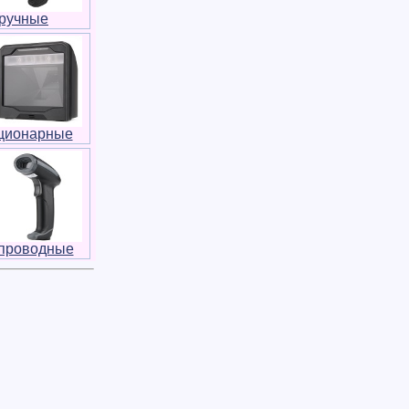
ручные
ционарные
проводные