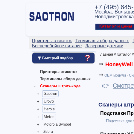
+7 (495) 645
Москва, Больша
Новодмитровска
Каталог и цен
Принтеры этикеток
Терминалы сбора данных
Бесперебойное питание
Лазерные датчики
Главная
Каталог
?
//
/
▼
Быстрый подбор
⇒
HoneyWell
Принтеры этикеток
⇒
OEM модули
‹
Ск
Терминалы сбора данных
👉
Смотре
Сканеры штрих-кода
Saotron
Urovo
Сканеры штр
Heroje
Подставки Пр
Meferi
Подставка для 
Motorola Symbol
Zebra