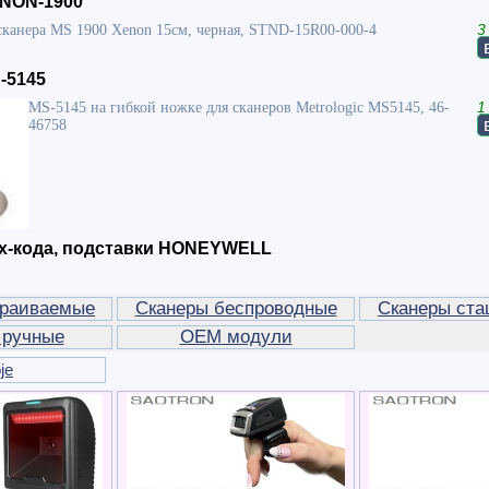
ENON-1900
сканера MS 1900 Xenon 15см, черная, STND-15R00-000-4
3
-5145
MS-5145 на гибкой ножке для сканеров Metrologic MS5145, 46-
1
46758
х-кода, подставки HONEYWELL
траиваемые
Сканеры беспроводные
Сканеры ста
 ручные
OEM модули
je