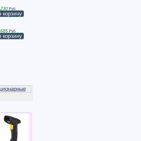
 230
Руб
в корзину
 685
Руб
в корзину
ционарные