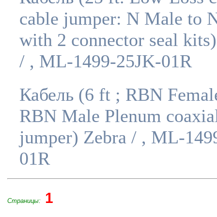
cable jumper: N Male to 
with 2 connector seal kits
/ , ML-1499-25JK-01R
Кабель (6 ft ; RBN Femal
RBN Male Plenum coaxia
jumper) Zebra / , ML-149
01R
1
Страницы: