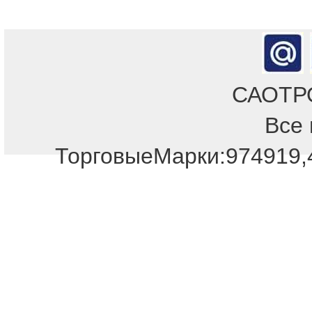
САОТРОН
Все 
Отдел продаж!
ТорговыеМарки:974919,