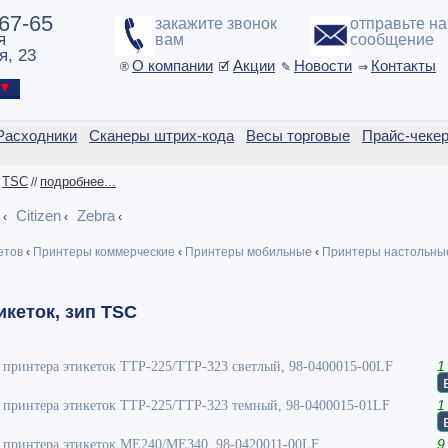
-67-65
закажите звонок
отправьте н
я
вам
сообщение
я, 23
О компании
Акции
Новости
Контакты
®
🗹
✎
⇒
ы ▼
Расходники
Сканеры штрих-кода
Весы торговые
Прайс-чеке
TSC
подробнее...
/
//
Citizen
Zebra
‹
‹
‹
етов
‹
Принтеры коммерческие
‹
Принтеры мобильные
‹
Принтеры настольны
кеток, зип TSC
 принтера этикеток TTP-225/TTP-323 светлый, 98-0400015-00LF
1
я принтера этикеток TTP-225/TTP-323 темный, 98-0400015-01LF
1
я принтера этикеток ME240/ME340, 98-0420011-00LF
9