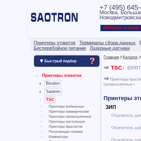
+7 (495) 645
Москва, Больша
Новодмитровска
Каталог и цен
Принтеры этикеток
Терминалы сбора данных
Бесперебойное питание
Лазерные датчики
Главная
Каталог
?
//
/
▼
Быстрый подбор
⇒
TSC
iDPRT
‹
Принтеры этикеток
⇒
Принтеры брасл
Bixolon
промышленные
‹
Saotron
Принтеры эти
TSC
Принтеры мобильные
ЗИП
Принтеры коммерческие
Отделитель для
Принтеры промышленные
Принтеры настольные
Принтеры браслетов
Отделитель дл
Печатающие головки
Клавиатуры
Отделитель дл