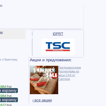
ам
ры
iDPRT
Акции и предложения:
е
‹
Принтеры
Предновогодняя
Распродажа на
весы CAS от
Саотрон
 984
Руб
в корзину
 984
Руб
в корзину
› все акции
 922
Руб