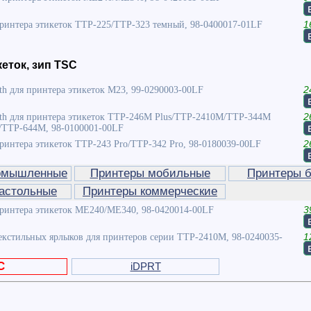
принтера этикеток TTP-225/TTP-323 темный, 98-0400017-01LF
1
еток, зип TSC
th для принтера этикеток M23, 99-0290003-00LF
2
oth для принтера этикеток TTP-246M Plus/TTP-2410M/TTP-344M
2
/TTP-644M, 98-0100001-00LF
ринтера этикеток TTP-243 Pro/TTP-342 Pro, 98-0180039-00LF
2
омышленные
Принтеры мобильные
Принтеры б
астольные
Принтеры коммерческие
принтера этикеток ME240/ME340, 98-0420014-00LF
3
екстильных ярлыков для принтеров серии TTP-2410M, 98-0240035-
1
C
iDPRT