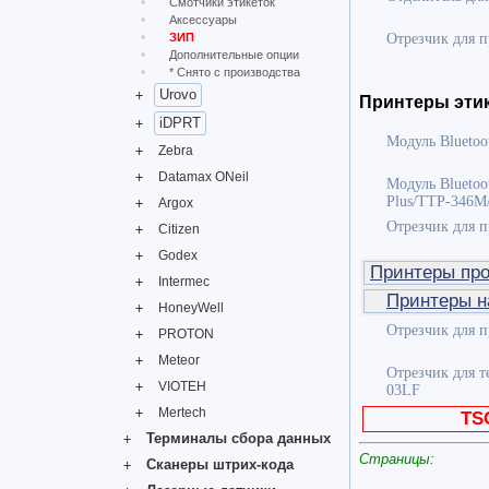
Смотчики этикеток
Аксессуары
Отрезчик для 
ЗИП
Дополнительные опции
* Снято с производства
Urovo
Принтеры этик
iDPRT
Модуль Bluetoo
Zebra
Datamax ONeil
Модуль Blueto
Plus/TTP-346M
Argox
Отрезчик для п
Citizen
Godex
Принтеры пр
Intermec
Принтеры н
HoneyWell
Отрезчик для 
PROTON
Meteor
Отрезчик для т
VIOTEH
03LF
Mertech
TS
Терминалы сбора данных
Страницы:
Сканеры штрих-кода