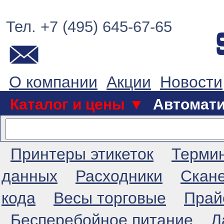
Тел. +7 (495) 645-67-65
О компании
Акции
Новости
Каталог и цены ▼
Автомат
Принтеры этикеток
Терми
данных
Расходники
Скан
кода
Весы торговые
Прай
Бесперебойное питание
Л