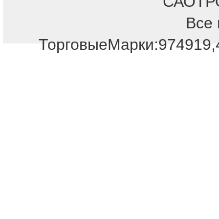
САОТРОН
Все 
Отдел продаж!
ТорговыеМарки:974919,