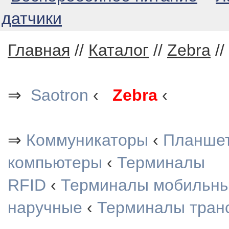
датчики
Главная
//
Каталог
//
Zebra
//
⇒
Saotron
‹
Zebra
‹
⇒
Коммуникаторы
‹
Планше
компьютеры
‹
Терминалы
RFID
‹
Терминалы мобильн
наручные
‹
Терминалы тран