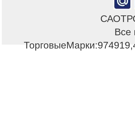
САОТРОН
Все 
Отдел продаж!
ТорговыеМарки:974919,