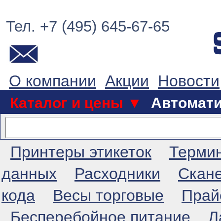
Тел. +7 (495) 645-67-65
О компании
Акции
Новости
Каталог и цены ▼
Автомат
Принтеры этикеток
Терми
данных
Расходники
Скан
кода
Весы торговые
Прай
Бесперебойное питание
Л