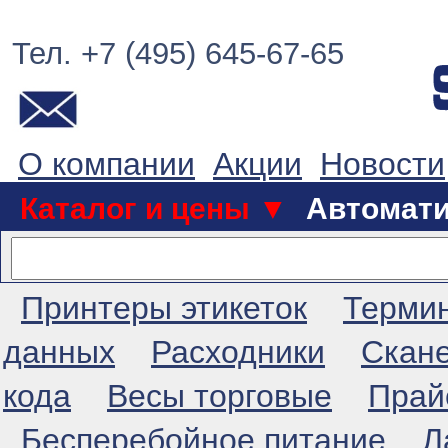
Тел. +7 (495) 645-67-65
О компании
Акции
Новости
Каталог и цены ▼
Автомат
Принтеры этикеток
Терми
данных
Расходники
Скан
кода
Весы торговые
Прай
Бесперебойное питание
Л