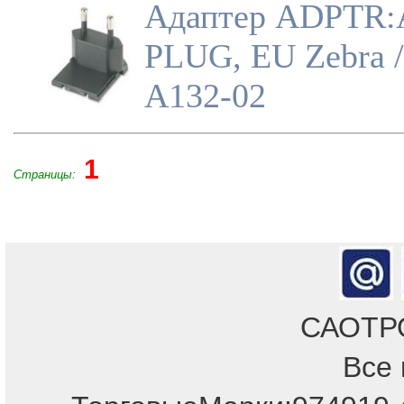
Адаптер ADPTR:
PLUG, EU Zebra / 
A132-02
1
Страницы:
САОТРОН
Все 