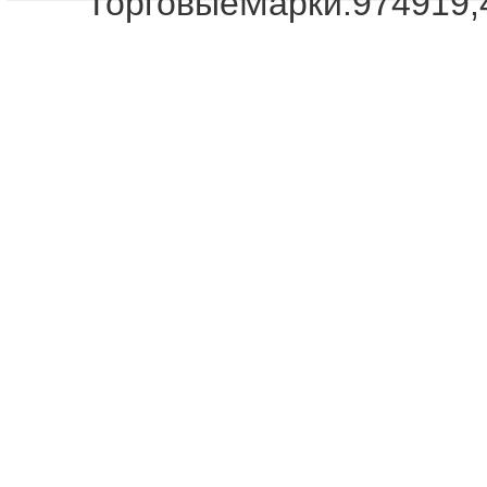
ТорговыеМарки:974919,
Отдел продаж!