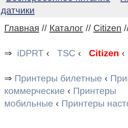
датчики
Главная
//
Каталог
//
Citizen
/
⇒
iDPRT
‹
TSC
‹
Citizen
⇒
Принтеры билетные
‹
При
коммерческие
‹
Принтеры
мобильные
‹
Принтеры наст