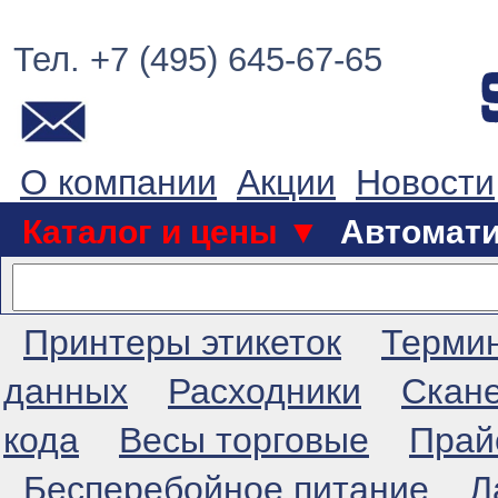
Тел. +7 (495) 645-67-65
О компании
Акции
Новости
Каталог и цены ▼
Автомат
Принтеры этикеток
Терми
данных
Расходники
Скан
кода
Весы торговые
Прай
Бесперебойное питание
Л