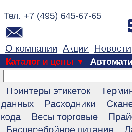
Тел. +7 (495) 645-67-65
О компании
Акции
Новости
Каталог и цены ▼
Автомат
Принтеры этикеток
Терми
данных
Расходники
Скан
кода
Весы торговые
Прай
Бесперебойное питание
Л