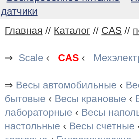
датчики
Главная
//
Каталог
//
CAS
//
п
⇒
Scale
‹
CAS
‹
Мехэлект
⇒
Весы автомобильные
‹
Ве
бытовые
‹
Весы крановые
‹
лабораторные
‹
Весы напол
настольные
‹
Весы счетные