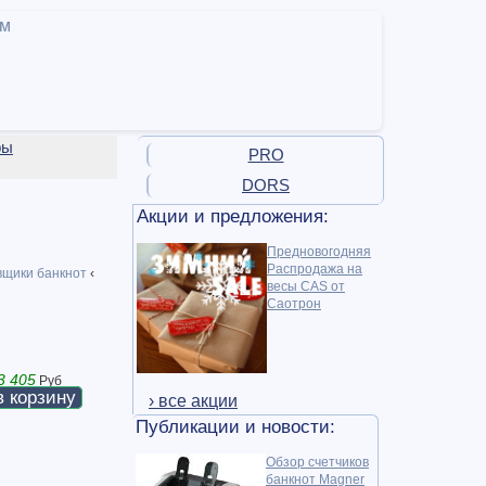
ам
ры
PRO
DORS
Акции и предложения:
Предновогодняя
Распродажа на
щики банкнот
‹
весы CAS от
Саотрон
3 405
Руб
в корзину
› все акции
Публикации и новости:
Обзор счетчиков
банкнот Magner