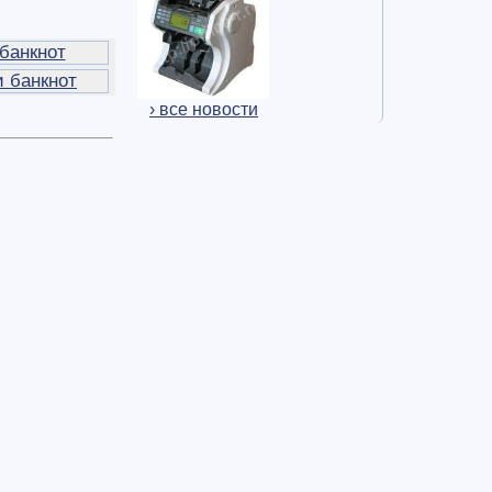
банкнот
 банкнот
› все новости