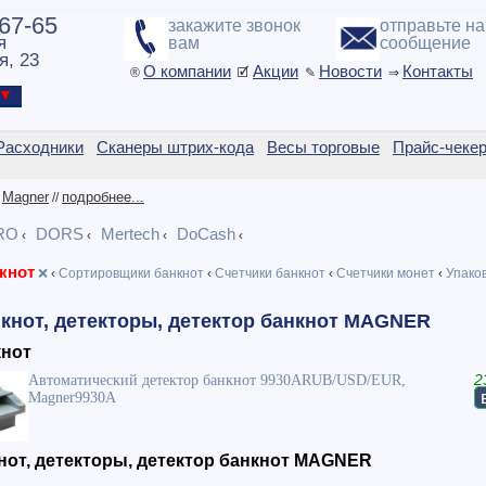
-67-65
закажите звонок
отправьте н
я
вам
сообщение
я, 23
О компании
Акции
Новости
Контакты
®
🗹
✎
⇒
ы ▼
Расходники
Сканеры штрих-кода
Весы торговые
Прайс-чеке
Magner
подробнее...
/
//
RO
DORS
Mertech
DoCash
‹
‹
‹
‹
кнот
❌
‹
Сортировщики банкнот
‹
Счетчики банкнот
‹
Счетчики монет
‹
Упаков
нкнот, детекторы, детектор банкнот MAGNER
кнот
Автоматический детектор банкнот 9930ARUB/USD/EUR,
2
Magner9930A
нот, детекторы, детектор банкнот MAGNER