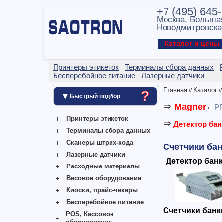
+7 (495) 645
Москва, Больша
Новодмитровска
Каталог и цен
Принтеры этикеток
Терминалы сбора данных
Бесперебойное питание
Лазерные датчики
Главная
Каталог
//
/
?
▼
Быстрый подбор
⇒
Magner
P
‹
Принтеры этикеток
⇒
Детектор бан
Терминалы сбора данных
Сканеры штрих-кода
Счетчики ба
Лазерные датчики
Детектор бан
Расходные материалы
Весовое оборудование
Киоски, прайс-чекеры
Бесперебойное питание
Счетчики банк
POS, Кассовое
оборудование