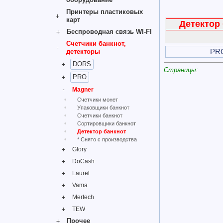
Принтеры пластиковых
карт
Детектор
Беспроводная связь WI-FI
Счетчики банкнот,
PR
детекторы
DORS
Страницы:
PRO
Magner
Счетчики монет
Упаковщики банкнот
Счетчики банкнот
Сортировщики банкнот
Детектор банкнот
* Снято с производства
Glory
DoCash
Laurel
Vama
Mertech
TEW
Прочее