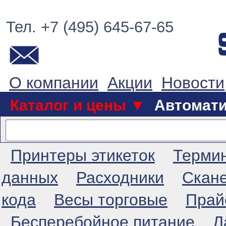
Тел. +7 (495) 645-67-65
О компании
Акции
Новости
Каталог и цены ▼
Автомат
Принтеры этикеток
Терми
данных
Расходники
Скан
кода
Весы торговые
Прай
Бесперебойное питание
Л