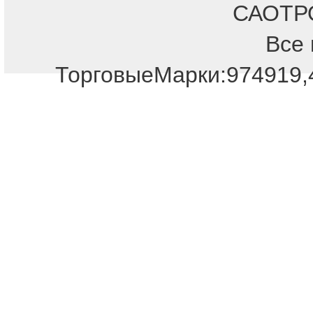
САОТРОН
Все 
Отдел продаж!
ТорговыеМарки:974919,