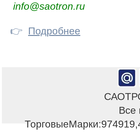
info@saotron.ru
👉
Подробнее
САОТРОН
Все 
Отдел продаж!
ТорговыеМарки:974919,