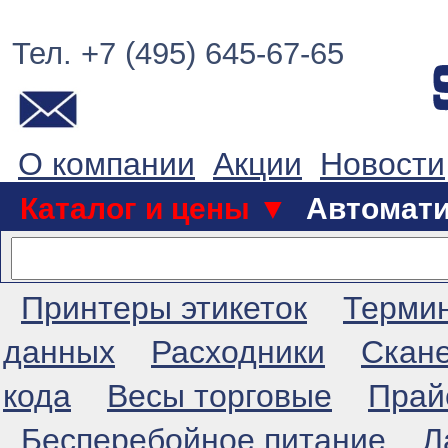
Тел. +7 (495) 645-67-65
О компании
Акции
Новости
Каталог и цены ▼
Автомат
Принтеры этикеток
Терми
данных
Расходники
Скан
кода
Весы торговые
Прай
Бесперебойное питание
Л