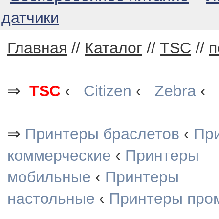
датчики
Главная
//
Каталог
//
TSC
//
п
⇒
TSC
‹
Citizen
‹
Zebra
‹
⇒
Принтеры браслетов
‹
При
коммерческие
‹
Принтеры
мобильные
‹
Принтеры
настольные
‹
Принтеры про