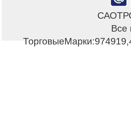
САОТРОН
Все 
ТорговыеМарки:974919,