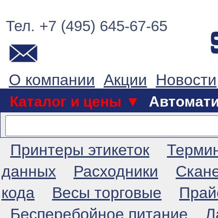
Тел. +7 (495) 645-67-65
О компании
Акции
Новости
Каталог и цены ▼
Автомат
Принтеры этикеток
Терми
данных
Расходники
Скан
кода
Весы торговые
Прай
Бесперебойное питание
Л