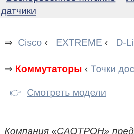
датчики
⇒
Cisco
‹
EXTREME
‹
D-L
⇒
Коммутаторы
‹
Точки дос
👉
Смотреть модели
Компания «CAOTPOH» пре