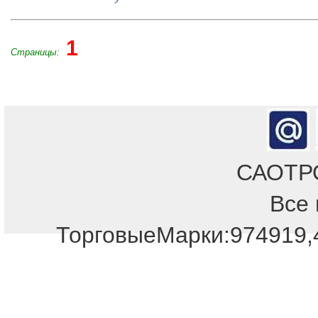
1
Страницы:
САОТРОН
Все 
ТорговыеМарки:974919,