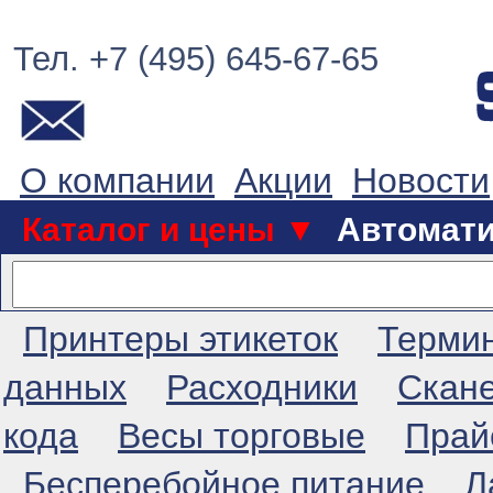
Тел. +7 (495) 645-67-65
О компании
Акции
Новости
Каталог и цены ▼
Автомат
Принтеры этикеток
Терми
данных
Расходники
Скан
кода
Весы торговые
Прай
Бесперебойное питание
Л